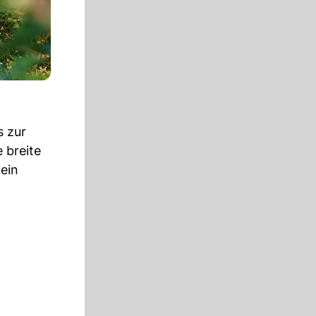
s zur
 breite
 ein