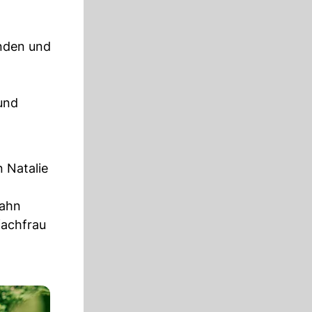
ünden und
und
n Natalie
bahn
fachfrau