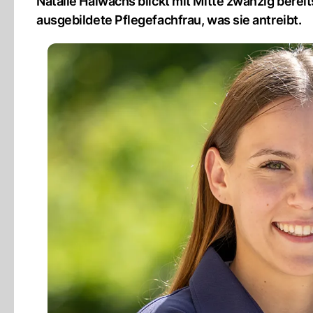
Natalie Halwachs blickt mit Mitte zwanzig berei
ausgebildete Pflegefachfrau, was sie antreibt.