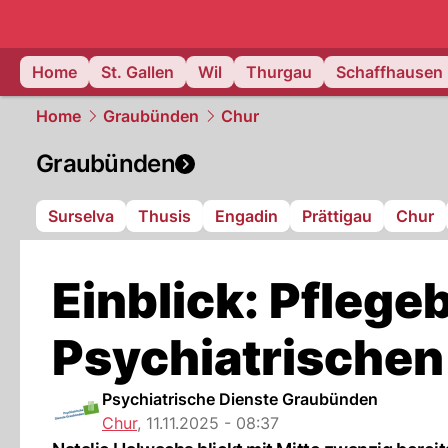
ostschweiz
Home
St. Gallen
Wil
Thurgau
Schaffhausen
Home
Graubünden
Chur
Graubünden
Surselva
Thusis
Engadin
Prättigau
Chur
Einblick: Pflege
Psychiatrische
Psychiatrische Dienste Graubünden
Chur
,
11.11.2025 - 08:37