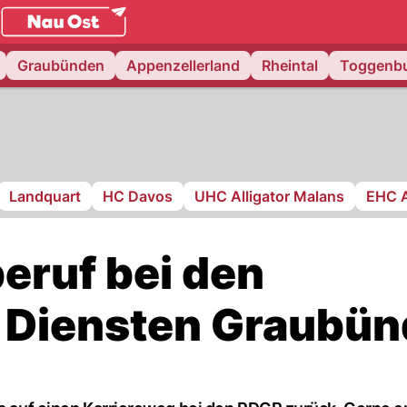
.
NAU.ch
Graubünden
Appenzellerland
Rheintal
Toggenb
Landquart
HC Davos
UHC Alligator Malans
EHC 
beruf bei den
n Diensten Graubü