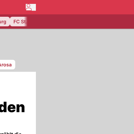
urg
FC St. Gallen
Arosa
nden