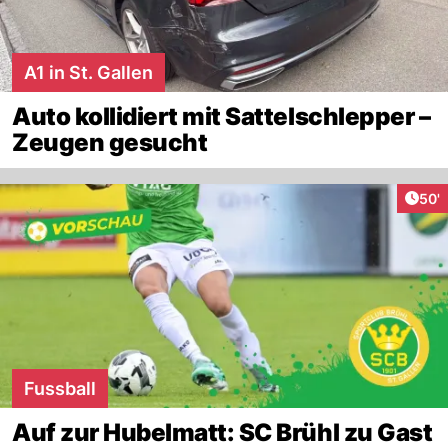
A1 in St. Gallen
Auto kollidiert mit Sattelschlepper –
Zeugen gesucht
Arti
50'
Fussball
Auf zur Hubelmatt: SC Brühl zu Gast