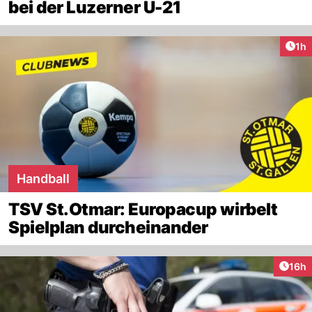
bei der Luzerner U-21
Art
1h
Handball
TSV St.Otmar: Europacup wirbelt
Spielplan durcheinander
Artik
16h