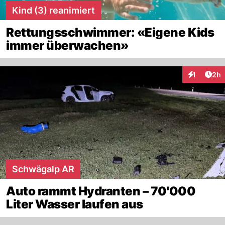
Kind (3) reanimiert
Rettungsschwimmer: «Eigene Kids
immer überwachen»
Arti
1
2h
Interaktion
Schwägalp AR
Auto rammt Hydranten – 70'000
Liter Wasser laufen aus