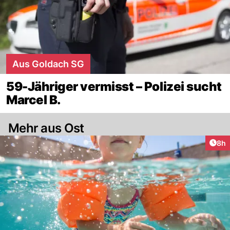
Aus Goldach SG
59-Jähriger vermisst – Polizei sucht
Marcel B.
Mehr aus Ost
Arti
8h