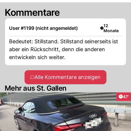
Kommentare
Artikel veröffe
12
User #1199 (nicht angemeldet)
Monate
Bedeutet: Stillstand. Stillstand seinerseits ist
aber ein Rückschritt, denn die anderen
entwickeln sich weiter.
Alle Kommentare anzeigen
Mehr aus St. Gallen
Arti
47'