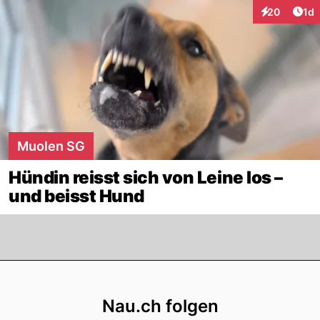
Art
20
1d
Interaktione
Muolen SG
Hündin reisst sich von Leine los –
und beisst Hund
Footer
Nau.ch folgen