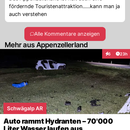
fördernde Touristenattraktion…..kann man ja
auch verstehen
Alle Kommentare anzeigen
Mehr aus Appenzellerland
Artik
6
23h
Interaktionen
Schwägalp AR
Auto rammt Hydranten – 70'000
Liter Wasser laufen aus