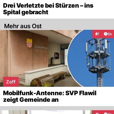
Drei Verletzte bei Stürzen – ins
Spital gebracht
Mehr aus Ost
Arti
7
5h
Interaktion
Zoff
Mobilfunk-Antenne: SVP Flawil
zeigt Gemeinde an