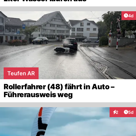
Arti
4d
Teufen AR
Rollerfahrer (48) fährt in Auto –
Führerausweis weg
Arti
2
5d
Interaktion