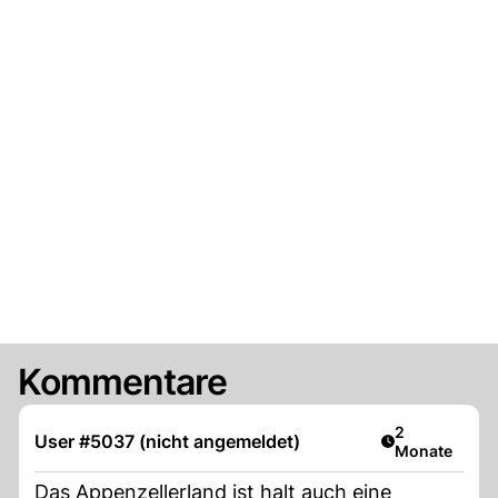
Kommentare
Artikel veröff
2
User #5037 (nicht angemeldet)
Monate
Das Appenzellerland ist halt auch eine