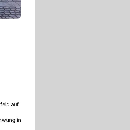
feld auf
chwung in