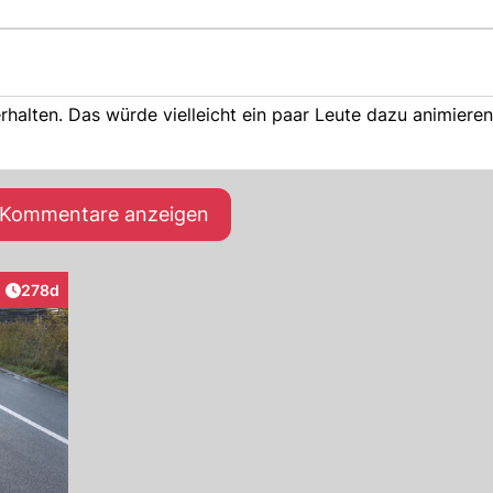
rhalten. Das würde vielleicht ein paar Leute dazu animieren
e Kommentare anzeigen
Artikel veröffentlicht:
278d
raktionen