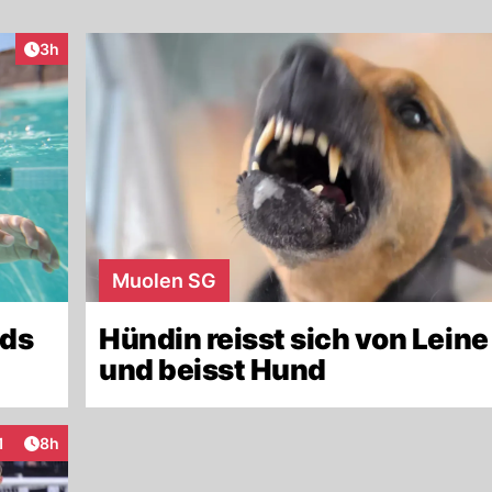
Artikel veröffentlicht:
3h
Muolen SG
ids
Hündin reisst sich von Leine 
und beisst Hund
Artikel veröffentlicht:
1
8h
teraktionen