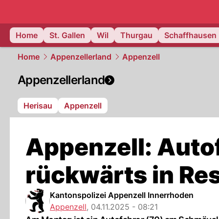
ostschweiz
Home
St. Gallen
Wil
Thurgau
Schaffhausen
Home
Appenzellerland
Appenzell
Appenzellerland
Herisau
Appenzell
Appenzell: Autof
rückwärts in Re
Kantonspolizei Appenzell Innerrhoden
Appenzell
,
04.11.2025 - 08:21