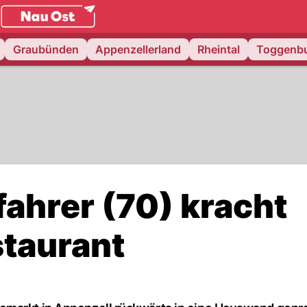
.
NAU.ch
Graubünden
Appenzellerland
Rheintal
Toggenb
ahrer (70) kracht
staurant