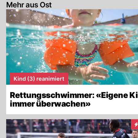
Mehr aus Ost
Kind (3) reanimiert
Rettungsschwimmer: «Eigene K
immer überwachen»
In