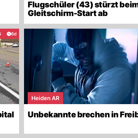
Flugschüler (43) stürzt bei
Gleitschirm-Start ab
Artikel veröffentlicht:
5
6d
teraktionen
Heiden AR
ital
Unbekannte brechen in Frei