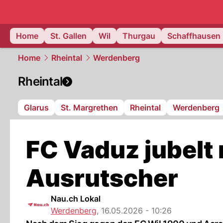
ostschweiz
Home
St. Gallen
Wil
Thurgau
Schaffhausen
Home
Rheintal
Werdenberg
Rheintal
Glarus
St. Margrethen
Rheintal
Werdenberg
FC Vaduz jubelt
Ausrutscher
Nau.ch Lokal
Werdenberg
,
16.05.2026 - 10:26