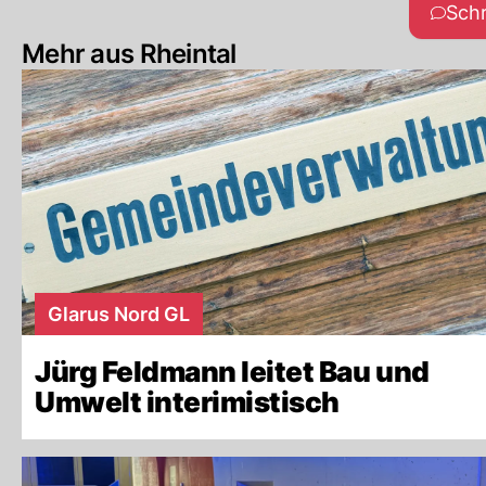
Sch
Mehr aus Rheintal
Glarus Nord GL
Jürg Feldmann leitet Bau und
Umwelt interimistisch