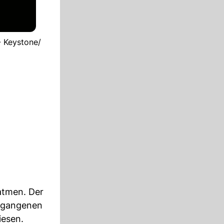
- Keystone/
atmen. Der
ergangenen
iesen.