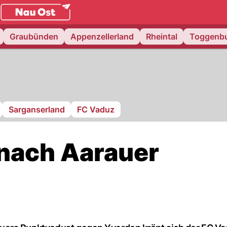
.
NAU.ch
Graubünden
Appenzellerland
Rheintal
Toggenb
Sarganserland
FC Vaduz
 nach Aarauer