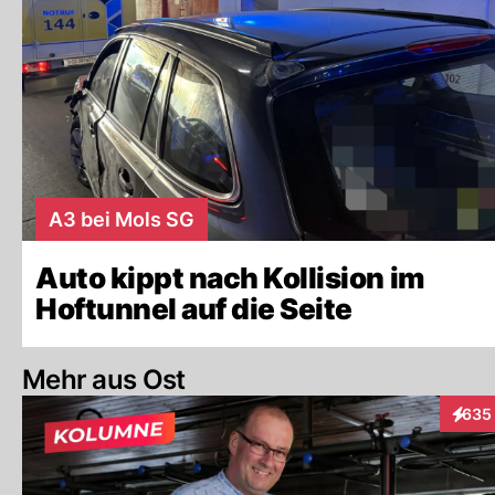
A3 bei Mols SG
Auto kippt nach Kollision im
Hoftunnel auf die Seite
Mehr aus Ost
635
Intera