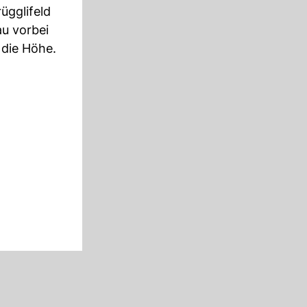
ügglifeld
u vorbei
 die Höhe.