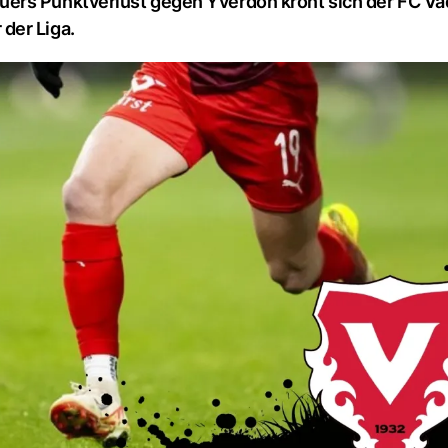
ers Punktverlust gegen Yverdon krönt sich der FC Va
der Liga.