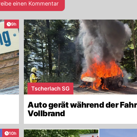
reibe einen Kommentar
Artikel veröffentlicht:
9h
Tscherlach SG
Auto gerät während der Fahr
Vollbrand
Artikel veröffentlicht:
10h