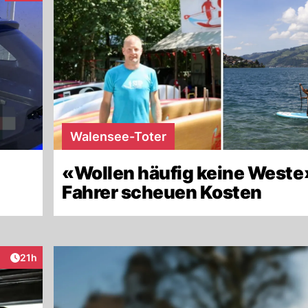
Walensee-Toter
«Wollen häufig keine Weste
Fahrer scheuen Kosten
Artikel veröffentlicht:
21h
ktionen