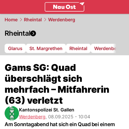
ostschweiz.
NAU.ch
Home
Rheintal
Werdenberg
Rheintal
Glarus
St. Margrethen
Rheintal
Werdenberg
Gams SG: Quad
überschlägt sich
mehrfach – Mitfahrerin
(63) verletzt
Kantonspolizei St. Gallen
Werdenberg
,
08.09.2025 - 10:04
Am Sonntagabend hat sich ein Quad bei einem