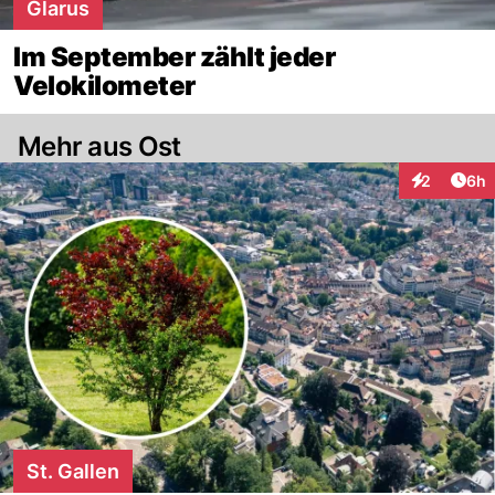
Glarus
Im September zählt jeder
Velokilometer
Mehr aus Ost
Arti
2
6h
Interaktion
St. Gallen