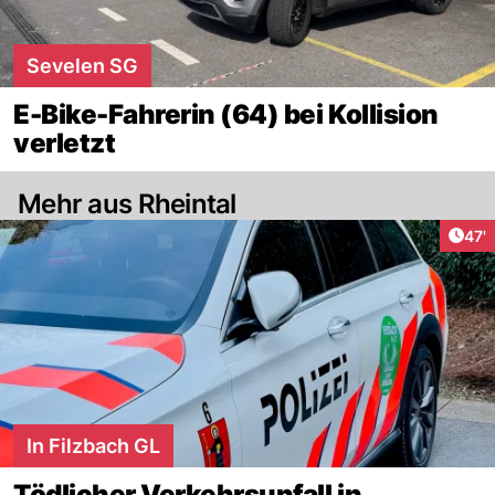
Sevelen SG
E-Bike-Fahrerin (64) bei Kollision
verletzt
Mehr aus Rheintal
Arti
47'
In Filzbach GL
Tödlicher Verkehrsunfall in