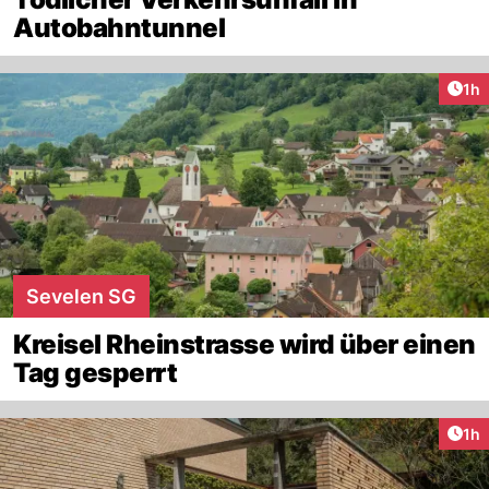
Autobahntunnel
Art
1h
Sevelen SG
Kreisel Rheinstrasse wird über einen
Tag gesperrt
Art
1h