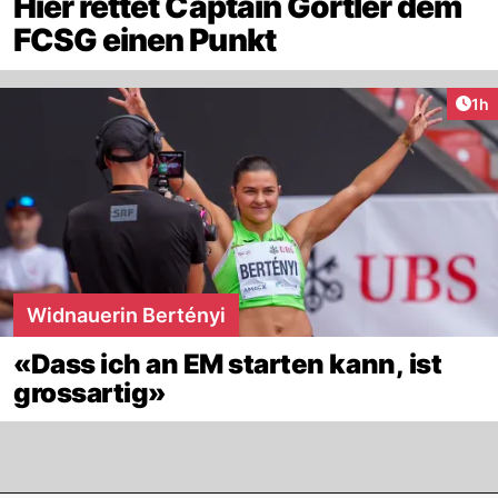
Hier rettet Captain Görtler dem
FCSG einen Punkt
Art
1h
Widnauerin Bertényi
«Dass ich an EM starten kann, ist
grossartig»