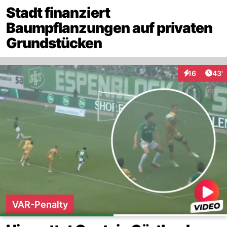
Stadt finanziert
Baumpflanzungen auf privaten
Grundstücken
Arti
16
43'
Interaktionen
VAR-Penalty