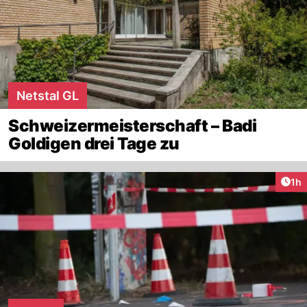
Netstal GL
Schweizermeisterschaft – Badi
Goldigen drei Tage zu
Art
1h