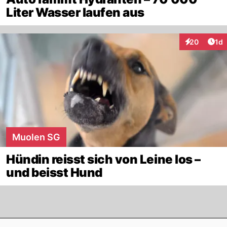
Liter Wasser laufen aus
Art
20
1d
Interaktione
Muolen SG
Hündin reisst sich von Leine los –
und beisst Hund