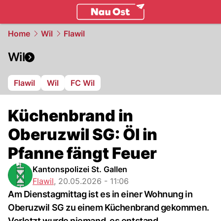
ostschweiz.
NAU.ch
Home
Wil
Flawil
Wil
Flawil
Wil
FC Wil
Küchenbrand in
Oberuzwil SG: Öl in
Pfanne fängt Feuer
Kantonspolizei St. Gallen
Flawil
,
20.05.2026 - 11:06
Am Dienstagmittag ist es in einer Wohnung in
Oberuzwil SG zu einem Küchenbrand gekommen.
Verletzt wurde niemand, es entstand