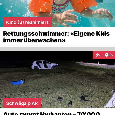
Kind (3) reanimiert
Rettungsschwimmer: «Eigene Kids
immer überwachen»
Arti
5
8h
Interaktion
Schwägalp AR
Auto rammt Hydranten – 70'000