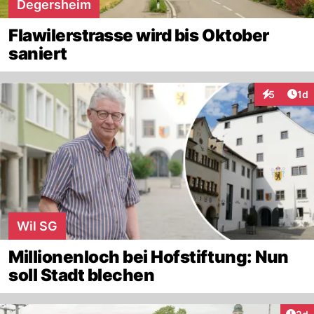
Degersheim
Flawilerstrasse wird bis Oktober
saniert
Art
5
1d
Interaktion
Wil SG
Millionenloch bei Hofstiftung: Nun
soll Stadt blechen
Arti