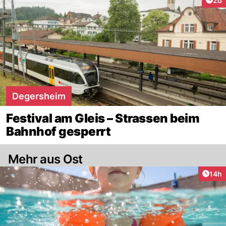
2d
Degersheim
Festival am Gleis – Strassen beim
Bahnhof gesperrt
Mehr aus Ost
Artik
14h