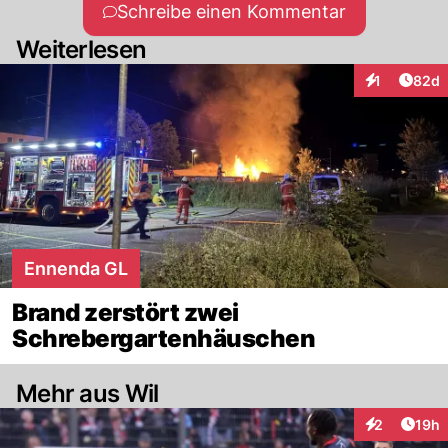
Schreibe einen Kommentar
Weiterlesen
Artik
1
82d
Interaktione
Ennenda GL
Brand zerstört zwei
Schrebergartenhäuschen
Mehr aus Wil
Artik
2
19h
Interaktione