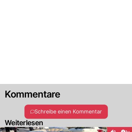
Kommentare
Schreibe einen Kommentar
Weiterlesen
Art
3
1y