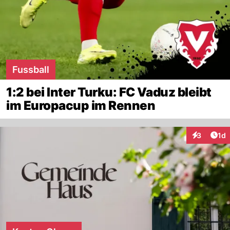
Fussball
1:2 bei Inter Turku: FC Vaduz bleibt
im Europacup im Rennen
Art
3
1d
Interaktion