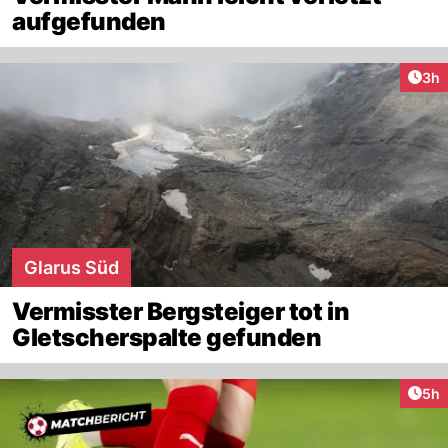
aufgefunden
Arti
3h
Glarus Süd
Vermisster Bergsteiger tot in
Gletscherspalte gefunden
Arti
5h