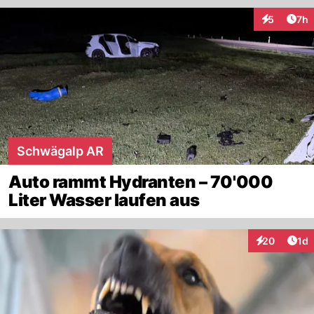
Arti
5
7h
Interaktion
Schwägalp AR
Auto rammt Hydranten – 70'000
Liter Wasser laufen aus
Art
20
1d
Interaktione