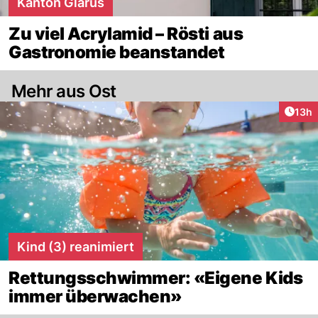
Kanton Glarus
Zu viel Acrylamid – Rösti aus
Gastronomie beanstandet
Mehr aus Ost
Artik
13h
Kind (3) reanimiert
Rettungsschwimmer: «Eigene Kids
immer überwachen»