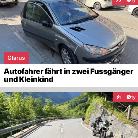
Interaktion
Glarus
Autofahrer fährt in zwei Fussgänger
und Kleinkind
Art
1
1y
Interaktion