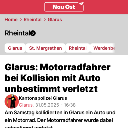
ostschweiz.
NAU.ch
Home
Rheintal
Glarus
Rheintal
Glarus
St. Margrethen
Rheintal
Werdenberg
Glarus: Motorradfahrer
bei Kollision mit Auto
unbestimmt verletzt
Kantonspolizei Glarus
Glarus
,
31.05.2025 - 16:38
Am Samstag kollidierten in Glarus ein Auto und
ein Motorrad. Der Motorradfahrer wurde dabei
unbestimmt verletzt.