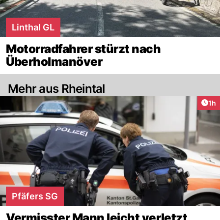
Linthal GL
Motorradfahrer stürzt nach
Überholmanöver
Mehr aus Rheintal
Art
1h
Pfäfers SG
Vermisster Mann leicht verletzt