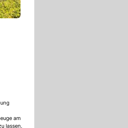
tung
rzeuge am
u lassen.