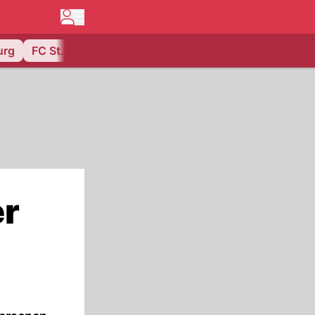
urg
FC St. Gallen
er