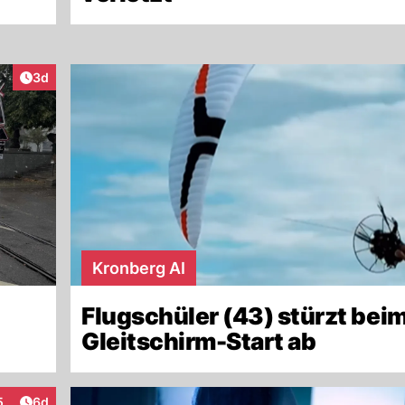
Artikel veröffentlicht:
3d
Kronberg AI
Flugschüler (43) stürzt bei
Gleitschirm-Start ab
Artikel veröffentlicht:
5
6d