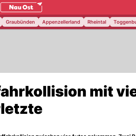
.
NAU.ch
Graubünden
Appenzellerland
Rheintal
Toggenb
ahrkollision mit vi
letzte