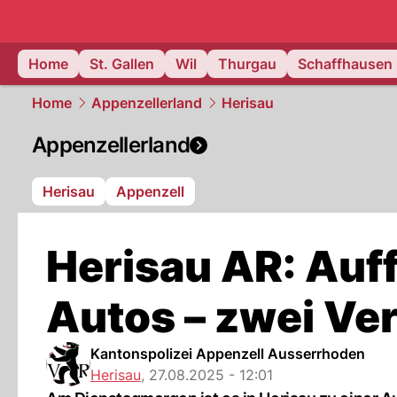
ostschweiz
Home
St. Gallen
Wil
Thurgau
Schaffhausen
Home
Appenzellerland
Herisau
Appenzellerland
Herisau
Appenzell
Herisau AR: Auff
Autos – zwei Ver
Kantonspolizei Appenzell Ausserrhoden
Herisau
,
27.08.2025 - 12:01