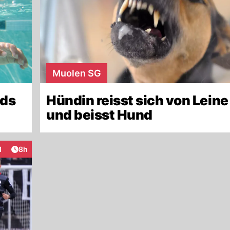
Muolen SG
ids
Hündin reisst sich von Leine 
und beisst Hund
Artikel veröffentlicht:
1
8h
teraktionen