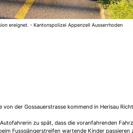
ision ereignet. - Kantonspolizei Appenzell Ausserrhoden
ge von der Gossauerstrasse kommend in Herisau Rich
e Autofahrerin zu spät, dass die voranfahrenden Fah
beim Fussgängerstreifen wartende Kinder passieren z