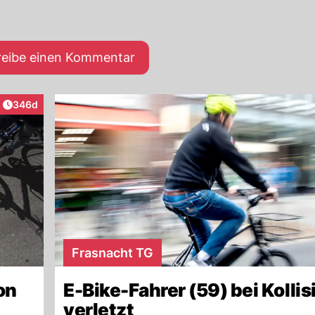
reibe einen Kommentar
Artikel veröffentlicht:
346d
Frasnacht TG
on
E-Bike-Fahrer (59) bei Kollis
verletzt