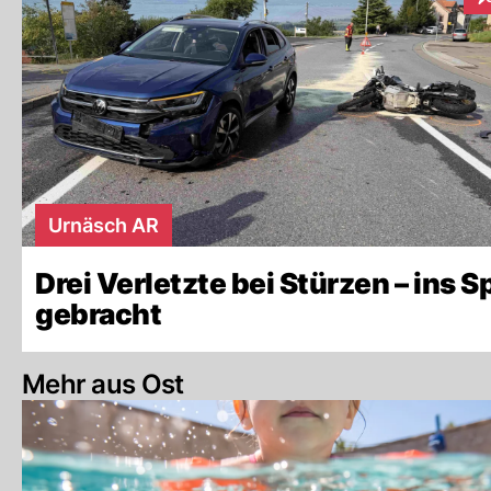
In
Urnäsch AR
Drei Verletzte bei Stürzen – ins Sp
gebracht
Mehr aus Ost