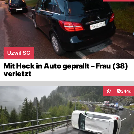
Uzwil SG
Mit Heck in Auto geprallt – Frau (38)
verletzt
Artikel
7
344d
Interaktionen