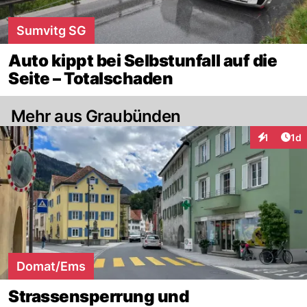
Sumvitg SG
Auto kippt bei Selbstunfall auf die
Seite – Totalschaden
Mehr aus Graubünden
Art
1
1d
Interaktion
Domat/Ems
Strassensperrung und