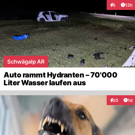
Artik
5
12h
Interaktione
Schwägalp AR
Auto rammt Hydranten – 70'000
Liter Wasser laufen aus
Art
20
1d
Interaktione