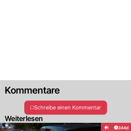
Kommentare
Schreibe einen Kommentar
Weiterlesen
Artikel
1
344d
Interaktionen