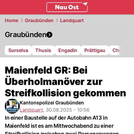
ostschweiz.
NAU.ch
Home
Graubünden
Landquart
Graubünden
Surselva
Thusis
Engadin
Prättigau
Chur
L
Maienfeld GR: Bei
Überholmanöver zur
Streifkollision gekommen
Kantonspolizei Graubünden
Landquart
,
30.08.2025 - 10:56
In einer Baustelle auf der Autobahn A13 in
Maienfeld ist es am Mittwochabend zu einer
Streifkollision zwischen zwei Personenwagen