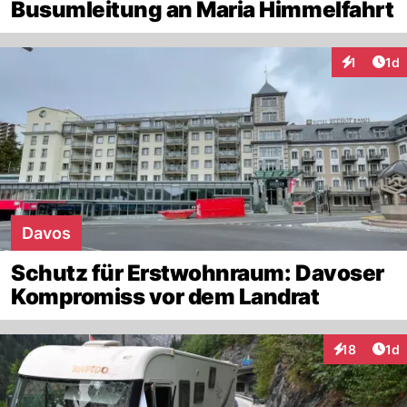
Busumleitung an Maria Himmelfahrt
Art
1
1d
Interaktion
Davos
Schutz für Erstwohnraum: Davoser
Kompromiss vor dem Landrat
Art
18
1d
Interaktione