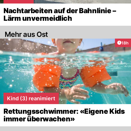
Nachtarbeiten auf der Bahnlinie –
Lärm unvermeidlich
Mehr aus Ost
Artik
18h
Kind (3) reanimiert
Rettungsschwimmer: «Eigene Kids
immer überwachen»