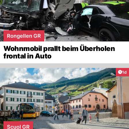
Rongellen GR
Wohnmobil prallt beim Überholen
frontal in Auto
Art
1d
Scuol GR