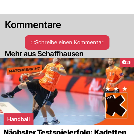
Kommentare
Schreibe einen Kommentar
Mehr aus Schaffhausen
Arti
2h
Handball
Nächster Testspielerfolg: Kadetten