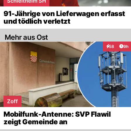
Schleitheim SH
91-Jährige von Lieferwagen erfasst
und tödlich verletzt
Mehr aus Ost
Arti
58
9h
Interaktionen
Zoff
Mobilfunk-Antenne: SVP Flawil
zeigt Gemeinde an