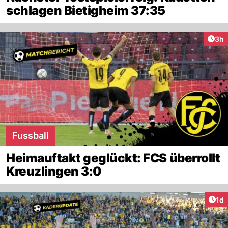
schlagen Bietigheim 37:35
Arti
3h
Fussball
Heimauftakt geglückt: FCS überrollt
Kreuzlingen 3:0
Art
1d