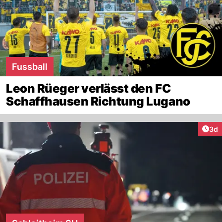
Fussball
Leon Rüeger verlässt den FC
Schaffhausen Richtung Lugano
Arti
3d