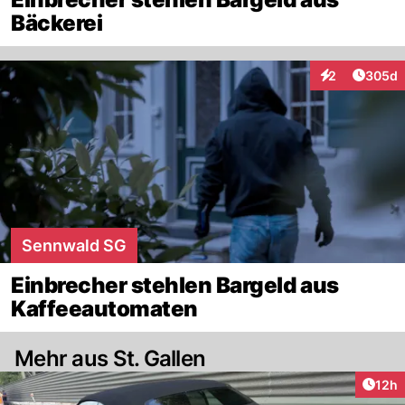
Bäckerei
Artikel
2
305d
Interaktionen
Sennwald SG
Einbrecher stehlen Bargeld aus
Kaffeeautomaten
Mehr aus St. Gallen
Artik
12h