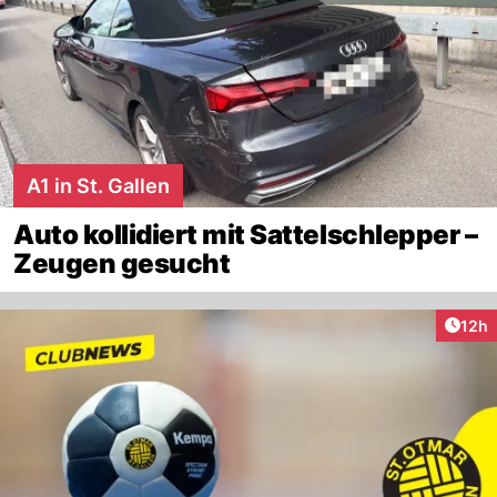
A1 in St. Gallen
Auto kollidiert mit Sattelschlepper –
Zeugen gesucht
Artik
12h