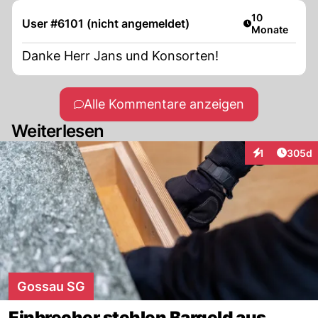
Artikel veröffe
10
User #6101 (nicht angemeldet)
Monate
Danke Herr Jans und Konsorten!
Alle Kommentare anzeigen
Weiterlesen
Artikel
1
305d
Interaktionen
Gossau SG
Einbrecher stehlen Bargeld aus