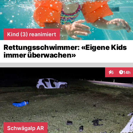
Kind (3) reanimiert
Rettungsschwimmer: «Eigene Kids
immer überwachen»
Artik
5
14h
Interaktione
Schwägalp AR