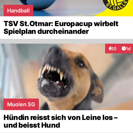
Handball
TSV St.Otmar: Europacup wirbelt
Spielplan durcheinander
Art
20
1d
Interaktione
Muolen SG
Hündin reisst sich von Leine los –
und beisst Hund