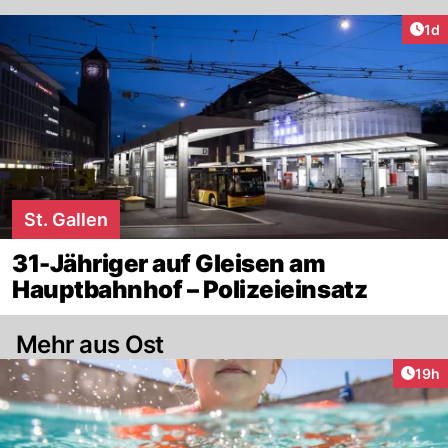
Art
1d
St. Gallen
31-Jähriger auf Gleisen am
Hauptbahnhof – Polizeieinsatz
Mehr aus Ost
Artik
19h