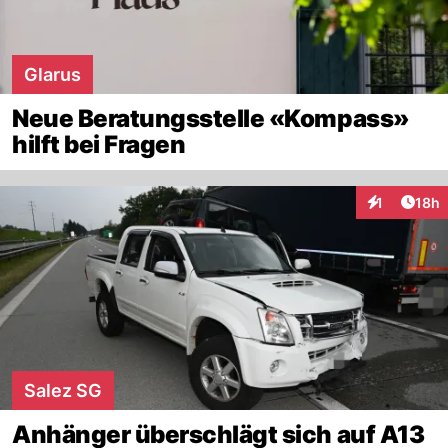
Glarus
Neue Beratungsstelle «Kompass»
hilft bei Fragen
Artik
1
18h
Interaktione
Salez SG
Anhänger überschlägt sich auf A13