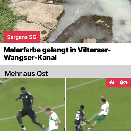
Sargans SG
Malerfarbe gelangt in Vilterser-
Wangser-Kanal
Mehr aus Ost
Arti
4
7h
Interaktion