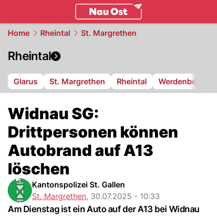
ostschweiz.
NAU.ch
Home
Rheintal
St. Margrethen
Rheintal
Glarus
St. Margrethen
Rheintal
Werdenberg
Widnau SG:
Drittpersonen können
Autobrand auf A13
löschen
Kantonspolizei St. Gallen
St. Margrethen
,
30.07.2025 - 10:33
Am Dienstag ist ein Auto auf der A13 bei Widnau