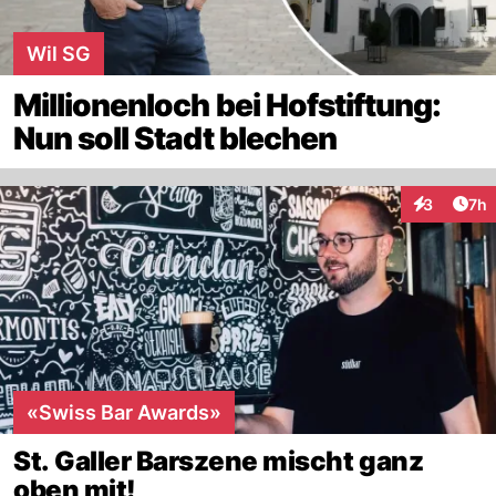
Wil SG
Millionenloch bei Hofstiftung:
Nun soll Stadt blechen
Arti
3
7h
Interaktion
«Swiss Bar Awards»
St. Galler Barszene mischt ganz
oben mit!