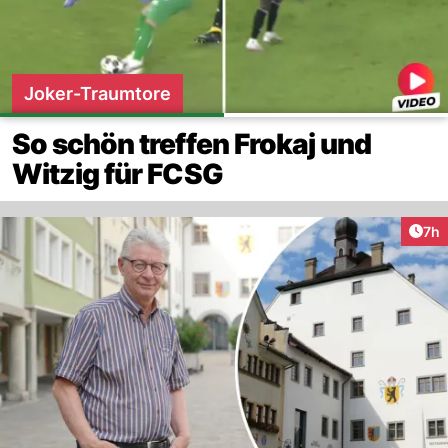
Joker-Traumtore
So schön treffen Frokaj und
Witzig für FCSG
Arti
7h