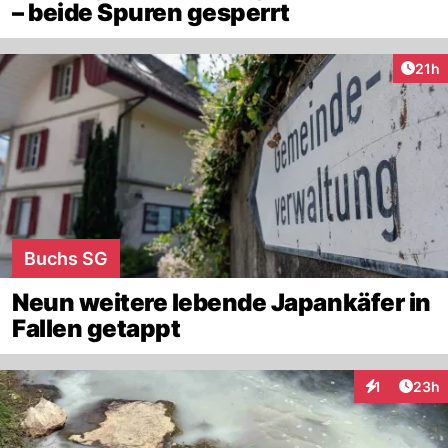
– beide Spuren gesperrt
Artik
21h
Buchs SG
Neun weitere lebende Japankäfer in
Fallen getappt
Artik
1
23h
Interaktione