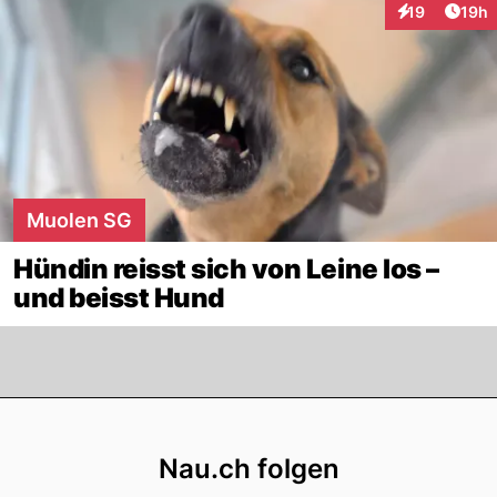
Artik
19
19h
Interaktionen
Muolen SG
Hündin reisst sich von Leine los –
und beisst Hund
Footer
Nau.ch folgen