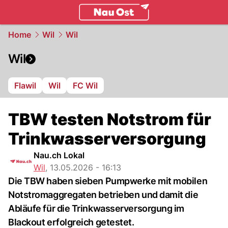
ostschweiz.
NAU.ch
Home
Wil
Wil
Wil
Flawil
Wil
FC Wil
TBW testen Notstrom für
Trinkwasserversorgung
Nau.ch Lokal
Wil
,
13.05.2026 - 16:13
Die TBW haben sieben Pumpwerke mit mobilen
Notstromaggregaten betrieben und damit die
Abläufe für die Trinkwasserversorgung im
Blackout erfolgreich getestet.