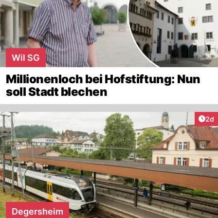
Wil SG
Millionenloch bei Hofstiftung: Nun
soll Stadt blechen
Arti
2d
Degersheim