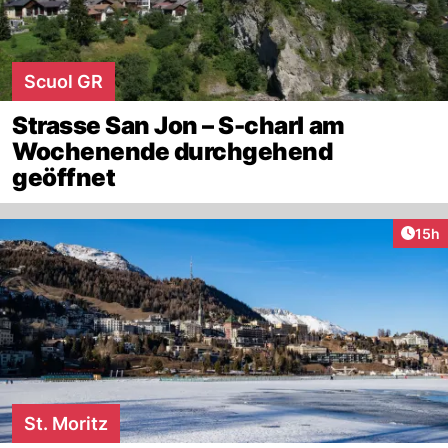
Scuol GR
Strasse San Jon – S-charl am
Wochenende durchgehend
geöffnet
Artik
15h
St. Moritz