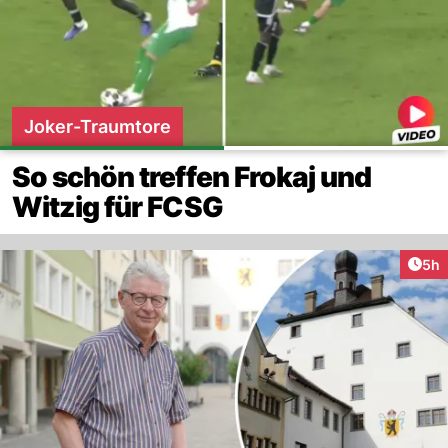
Joker-Traumtore
So schön treffen Frokaj und
Witzig für FCSG
Arti
5h