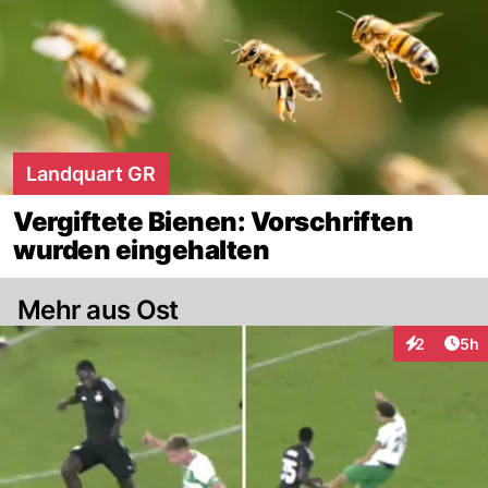
Landquart GR
Vergiftete Bienen: Vorschriften
wurden eingehalten
Mehr aus Ost
Arti
2
5h
Interaktion