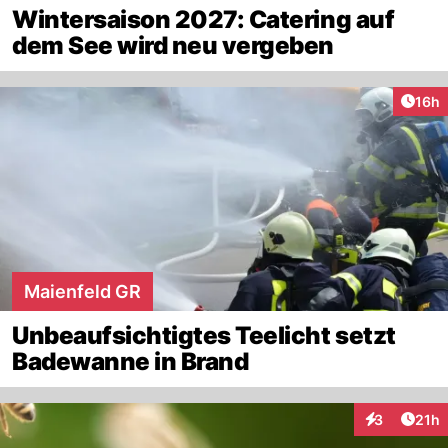
Wintersaison 2027: Catering auf
dem See wird neu vergeben
Artik
16h
Maienfeld GR
Unbeaufsichtigtes Teelicht setzt
Badewanne in Brand
Artik
3
21h
Interaktione