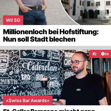
Wil SG
Millionenloch bei Hofstiftung:
Nun soll Stadt blechen
Arti
2
5h
Interaktion
«Swiss Bar Awards»