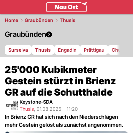
ostschweiz.
NAU.ch
Home
Graubünden
Thusis
Graubünden
Surselva
Thusis
Engadin
Prättigau
Chur
L
25'000 Kubikmeter
Gestein stürzt in Brienz
GR auf die Schutthalde
Keystone-SDA
Thusis
,
01.08.2025 - 11:20
In Brienz GR hat sich nach den Niederschlägen
mehr Gestein gelöst als zunächst angenommen.