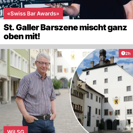
«Swiss Bar Awards»
St. Galler Barszene mischt ganz
oben mit!
Arti
2h
Wil SG