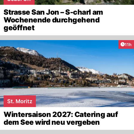
Strasse San Jon – S-charl am
Wochenende durchgehend
geöffnet
Artik
11h
St. Moritz
Wintersaison 2027: Catering auf
dem See wird neu vergeben