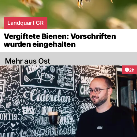
Landquart GR
Vergiftete Bienen: Vorschriften
wurden eingehalten
Mehr aus Ost
Arti
2h