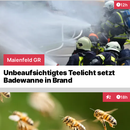
Artik
12h
Maienfeld GR
Unbeaufsichtigtes Teelicht setzt
Badewanne in Brand
Artik
2
18h
Interaktione