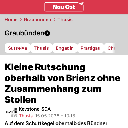
ostschweiz.
NAU.ch
Home
Graubünden
Thusis
Graubünden
Surselva
Thusis
Engadin
Prättigau
Chur
L
Kleine Rutschung
oberhalb von Brienz ohne
Zusammenhang zum
Stollen
Keystone-SDA
Thusis
,
15.05.2026 - 10:18
Auf dem Schuttkegel oberhalb des Bündner