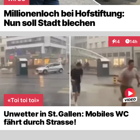
Millionenloch bei Hofstiftung:
Nun soll Stadt blechen
Artik
14
14h
Interaktionen
«Toi toi toi»
Unwetter in St.Gallen: Mobiles WC
fährt durch Strasse!