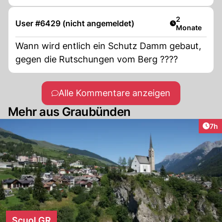
Artikel veröff
2
User #6429 (nicht angemeldet)
Monate
Wann wird entlich ein Schutz Damm gebaut,
gegen die Rutschungen vom Berg ????
Alle Kommentare anzeigen
Mehr aus Graubünden
Arti
7h
Scuol GR