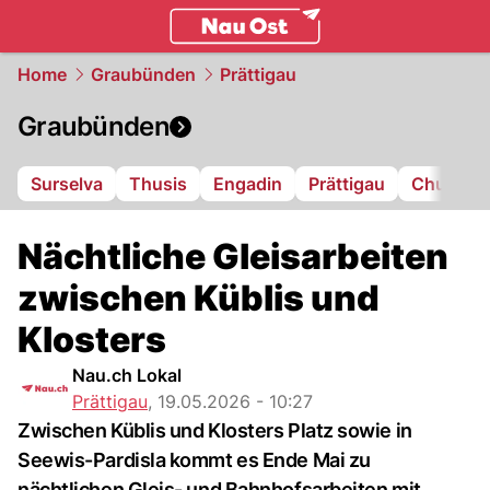
ostschweiz.
NAU.ch
Home
Graubünden
Prättigau
Graubünden
Surselva
Thusis
Engadin
Prättigau
Chur
L
Nächtliche Gleisarbeiten
zwischen Küblis und
Klosters
Nau.ch Lokal
Prättigau
,
19.05.2026 - 10:27
Zwischen Küblis und Klosters Platz sowie in
Seewis-Pardisla kommt es Ende Mai zu
nächtlichen Gleis- und Bahnhofsarbeiten mit