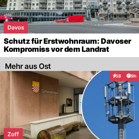
Davos
Schutz für Erstwohnraum: Davoser
Kompromiss vor dem Landrat
Mehr aus Ost
Arti
58
9h
Interaktionen
Zoff