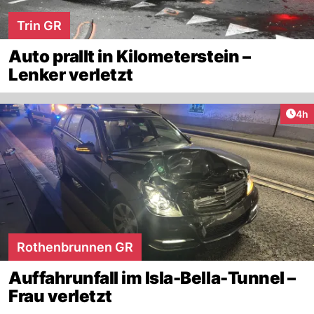
Trin GR
Auto prallt in Kilometerstein –
Lenker verletzt
Arti
4h
Rothenbrunnen GR
Auffahrunfall im Isla-Bella-Tunnel –
Frau verletzt