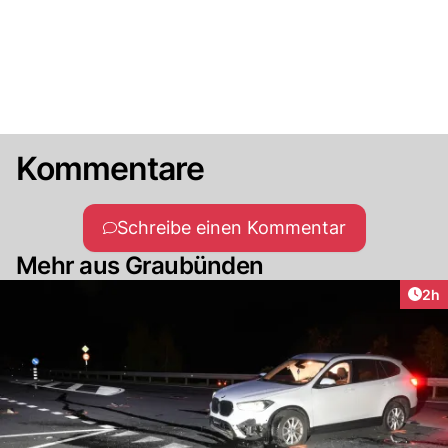
Kommentare
Schreibe einen Kommentar
Mehr aus Graubünden
Arti
2h