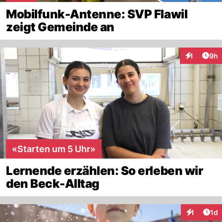
Mobilfunk-Antenne: SVP Flawil
zeigt Gemeinde an
Arti
1
9h
Interaktion
«Starten um 5 Uhr»
Lernende erzählen: So erleben wir
den Beck-Alltag
Art
1
1d
Interaktion