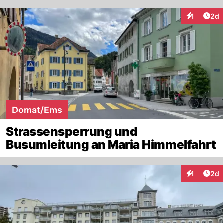
Arti
1
2d
Interaktion
Domat/Ems
Strassensperrung und
Busumleitung an Maria Himmelfahrt
Arti
1
2d
Interaktion