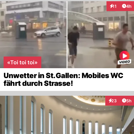
Arti
11
4h
Interaktione
«Toi toi toi»
Unwetter in St.Gallen: Mobiles WC
fährt durch Strasse!
Arti
23
5h
Interaktionen