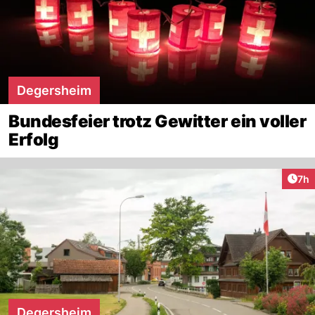
Degersheim
Bundesfeier trotz Gewitter ein voller
Erfolg
Arti
7h
Degersheim