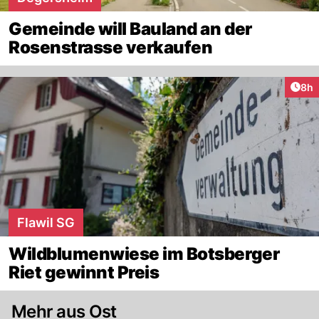
Gemeinde will Bauland an der
Rosenstrasse verkaufen
Arti
8h
Flawil SG
Wildblumenwiese im Botsberger
Riet gewinnt Preis
Mehr aus Ost