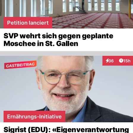
Petition lanciert
SVP wehrt sich gegen geplante
Moschee in St. Gallen
Artik
36
15h
Interaktionen
Ernährungs-Initiative
Sigrist (EDU): «Eigenverantwortung