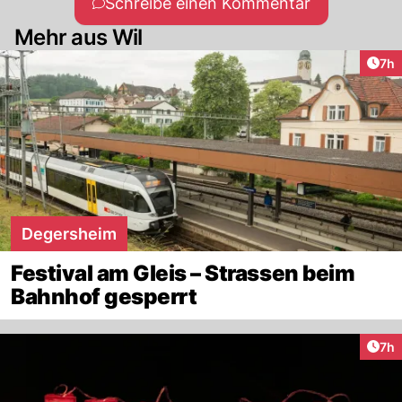
Schreibe einen Kommentar
Mehr aus Wil
Arti
7h
Degersheim
Festival am Gleis – Strassen beim
Bahnhof gesperrt
Arti
7h