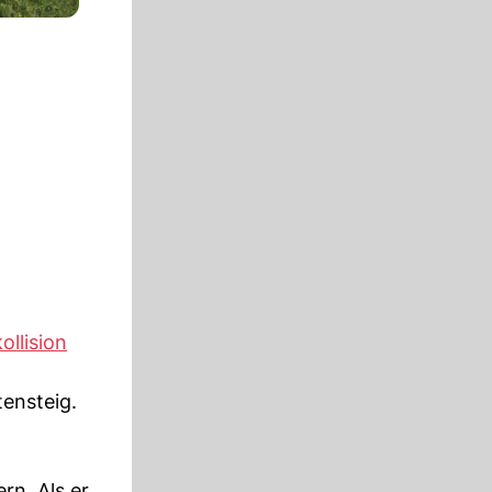
ollision
tensteig.
rn. Als er