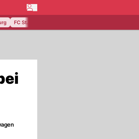
urg
FC St. Gallen
bei
twagen