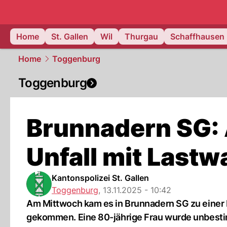
ostschweiz
Home
St. Gallen
Wil
Thurgau
Schaffhausen
Home
Toggenburg
Toggenburg
Brunnadern SG: 
Unfall mit Lastw
Kantonspolizei St. Gallen
Toggenburg
,
13.11.2025 - 10:42
Am Mittwoch kam es in Brunnadern SG zu einer 
gekommen. Eine 80-jährige Frau wurde unbesti