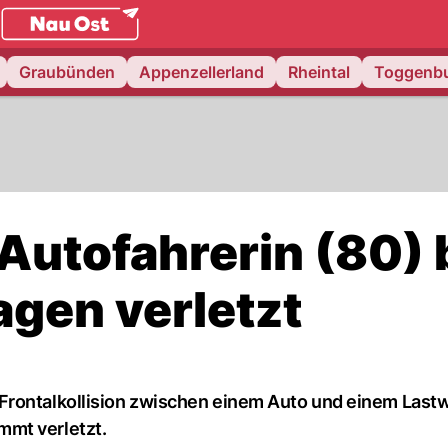
.
NAU.ch
Graubünden
Appenzellerland
Rheintal
Toggenb
Autofahrerin (80) 
agen verletzt
Frontalkollision zwischen einem Auto und einem Las
mmt verletzt.