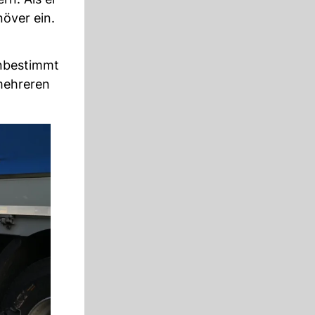
över ein.
nbestimmt
mehreren