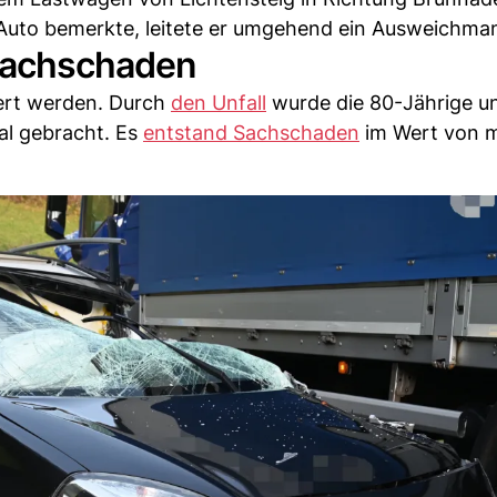
uto bemerkte, leitete er umgehend ein Ausweichman
 Sachschaden
dert werden. Durch
den Unfall
wurde die 80-Jährige u
al gebracht. Es
entstand Sachschaden
im Wert von 