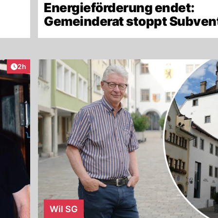
Energieförderung endet:
Gemeinderat stoppt Subven
Artikel veröffentlicht:
2h
Wil SG