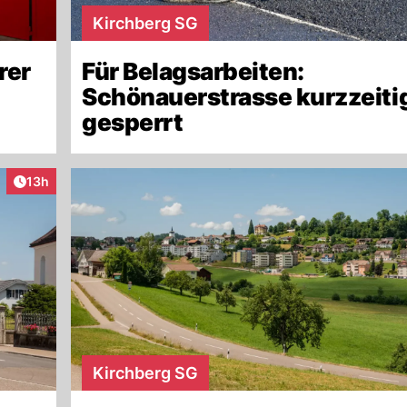
Kirchberg SG
rer
Für Belagsarbeiten:
Schönauerstrasse kurzzeiti
gesperrt
Artikel veröffentlicht:
13h
Kirchberg SG