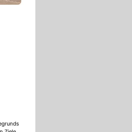
egrunds
n Ziele