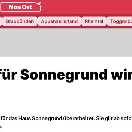
.
NAU.ch
Graubünden
Appenzellerland
Rheintal
Toggenb
 für Sonnegrund wi
für das Haus Sonnegrund überarbeitet. Sie gilt ab sofo
.