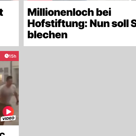
t
Millionenloch bei
Hofstiftung: Nun soll 
blechen
Artikel veröffentlicht:
15h
raktionen
WC