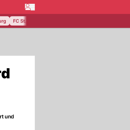
urg
FC St. Gallen
rd
rt und