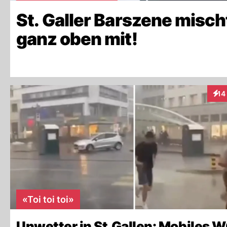
St. Galler Barszene misch
ganz oben mit!
14
Inte
«Toi toi toi»
Unwetter in St.Gallen: Mobiles 