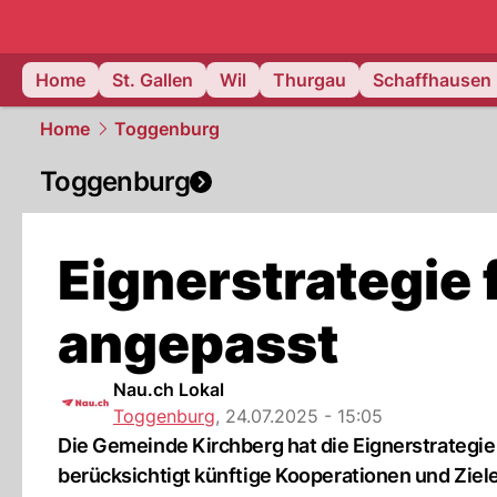
ostschweiz
Home
St. Gallen
Wil
Thurgau
Schaffhausen
Home
Toggenburg
Toggenburg
Eignerstrategie
angepasst
Nau.ch Lokal
Toggenburg
,
24.07.2025 - 15:05
Die Gemeinde Kirchberg hat die Eignerstrategie 
berücksichtigt künftige Kooperationen und Ziele