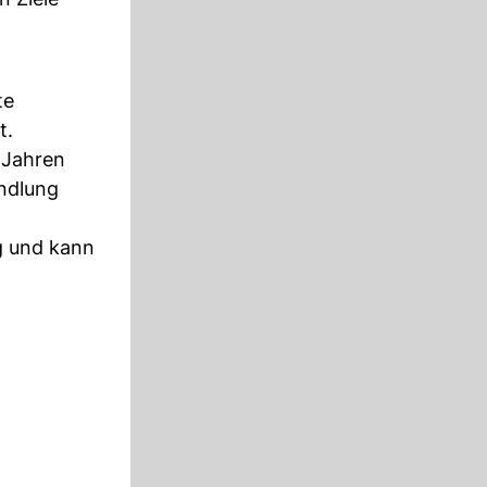
te
t.
 Jahren
andlung
g und kann