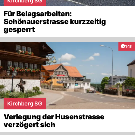
Kirchberg SG
Für Belagsarbeiten:
Schönauerstrasse kurzzeitig
gesperrt
Artik
14h
Kirchberg SG
Verlegung der Husenstrasse
verzögert sich