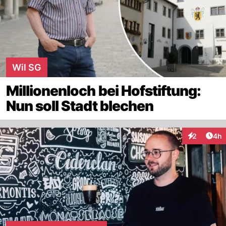
Wil SG
Millionenloch bei Hofstiftung:
Nun soll Stadt blechen
Arti
2
4h
Interaktion