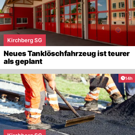
Kirchberg SG
Neues Tanklöschfahrzeug ist teurer
als geplant
Artik
14h