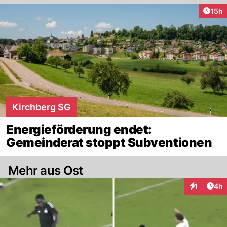
Artik
15h
Kirchberg SG
Energieförderung endet:
Gemeinderat stoppt Subventionen
Mehr aus Ost
Arti
1
4h
Interaktion