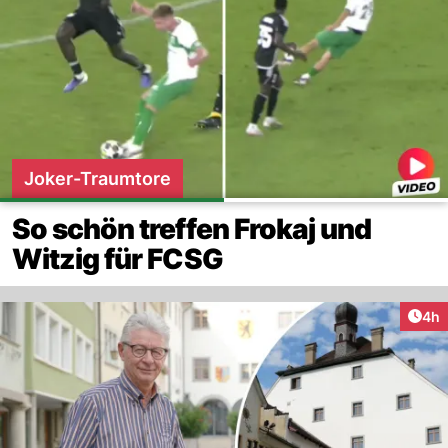
Joker-Traumtore
So schön treffen Frokaj und
Witzig für FCSG
Arti
4h