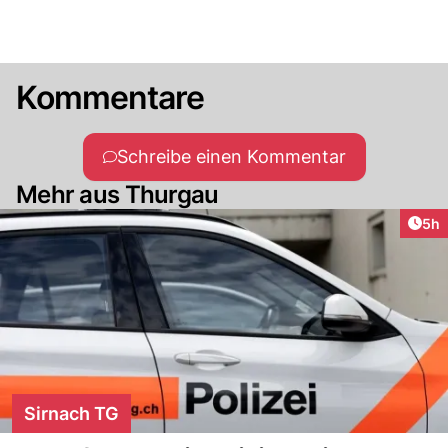
Kommentare
Schreibe einen Kommentar
Mehr aus Thurgau
Arti
5h
Sirnach TG