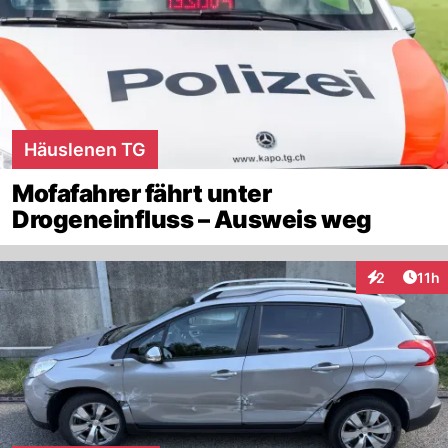
Häuslenen TG
Mofafahrer fährt unter
Drogeneinfluss – Ausweis weg
Artik
2
11h
Interaktione