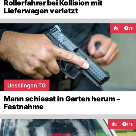
Rollerfahrer bei Kollision mit
Lieferwagen verletzt
Arti
3
7h
Interaktion
Uesslingen TG
Mann schiesst in Garten herum –
Festnahme
Artik
2
11h
Interaktione