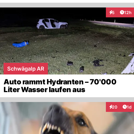
Artik
5
12h
Interaktione
Schwägalp AR
Auto rammt Hydranten – 70'000
Liter Wasser laufen aus
Art
20
1d
Interaktione