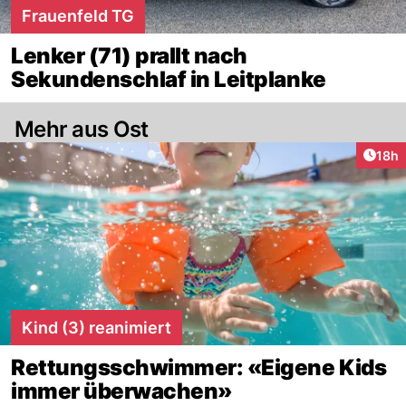
Frauenfeld TG
Lenker (71) prallt nach
Sekundenschlaf in Leitplanke
Mehr aus Ost
Artik
18h
Kind (3) reanimiert
Rettungsschwimmer: «Eigene Kids
immer überwachen»