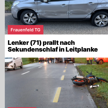
Frauenfeld TG
Lenker (71) prallt nach
Sekundenschlaf in Leitplanke