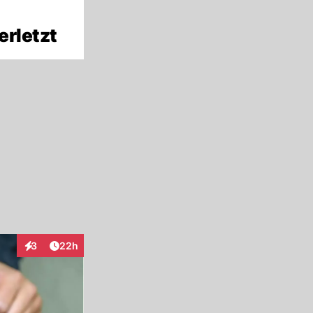
erletzt
Artikel veröffentlicht:
3
22h
Interaktionen