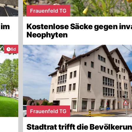
Frauenfeld TG
 im
Kostenlose Säcke gegen inv
Neophyten
Artikel veröffentlicht:
6d
Frauenfeld TG
Stadtrat trifft die Bevölkeru