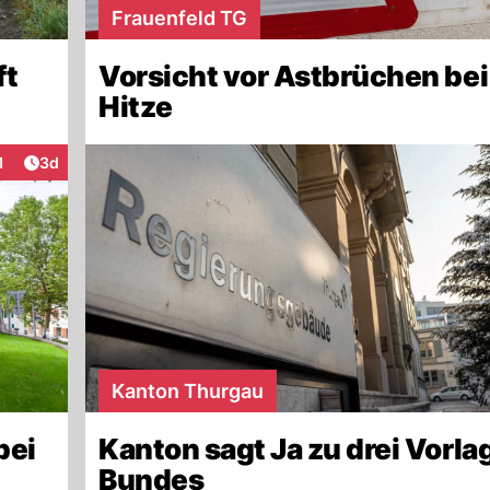
Frauenfeld TG
ft
Vorsicht vor Astbrüchen bei
Hitze
Artikel veröffentlicht:
1
3d
teraktionen
Kanton Thurgau
bei
Kanton sagt Ja zu drei Vorla
Bundes