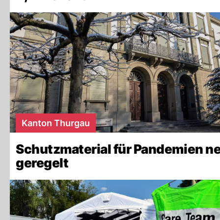
Kanton Thurgau
Schutzmaterial für Pandemien n
geregelt