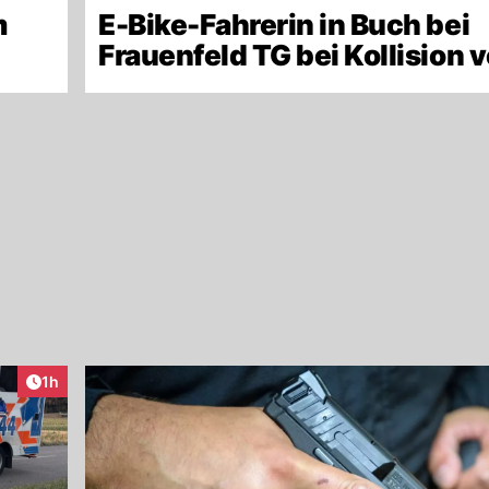
m
E-Bike-Fahrerin in Buch bei
Frauenfeld TG bei Kollision v
Artikel veröffentlicht:
1h