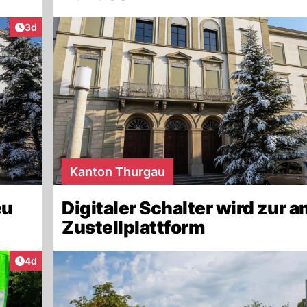
Artikel veröffentlicht:
3d
Kanton Thurgau
eu
Digitaler Schalter wird zur 
Zustellplattform
Artikel veröffentlicht:
4d