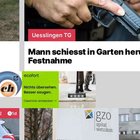
Uesslingen TG
Mann schiesst in Garten her
Festnahme
Artikel veröffentlicht:
2
1d
teraktionen