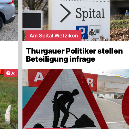
Am Spital Wetzikon
Thurgauer Politiker stellen
Beteiligung infrage
Artikel veröffentlicht:
3d