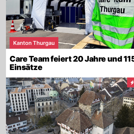
Kanton Thurgau
Care Team feiert 20 Jahre und 11
Einsätze
In