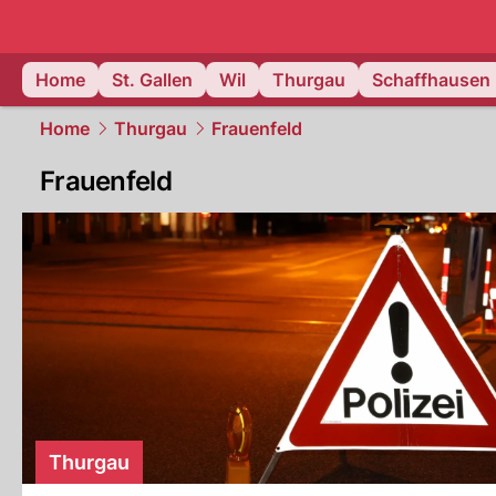
ostschweiz
Home
St. Gallen
Wil
Thurgau
Schaffhausen
Home
Thurgau
Frauenfeld
Frauenfeld
Thurgau