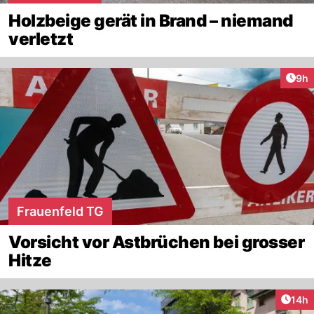
Holzbeige gerät in Brand – niemand
verletzt
Arti
9h
Frauenfeld TG
Vorsicht vor Astbrüchen bei grosser
Hitze
Artik
14h