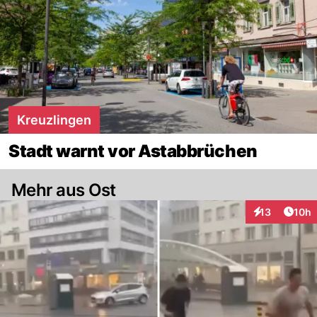
Kreuzlingen
Stadt warnt vor Astabbrüchen
Mehr aus Ost
Artik
13
10h
Interaktionen