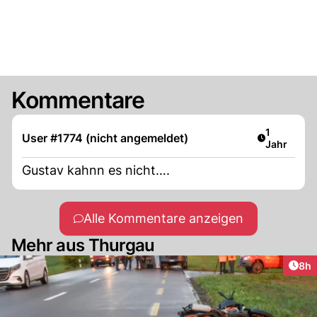
Kommentare
Artikel ver
1
User #1774 (nicht angemeldet)
Jahr
Gustav kahnn es nicht….
Alle Kommentare anzeigen
Mehr aus Thurgau
Arti
8h