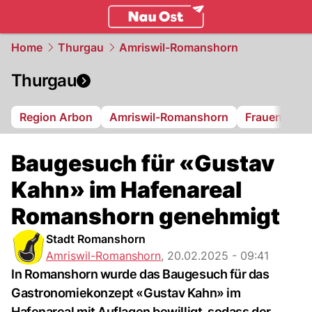
ostschweiz.
NAU.ch
Home
Thurgau
Amriswil-Romanshorn
Thurgau
Region Arbon
Amriswil-Romanshorn
Frauenfeld
Baugesuch für «Gustav
Kahn» im Hafenareal
Romanshorn genehmigt
Stadt Romanshorn
Amriswil-Romanshorn
,
20.02.2025 - 09:41
In Romanshorn wurde das Baugesuch für das
Gastronomiekonzept «Gustav Kahn» im
Hafenareal mit Auflagen bewilligt, sodass der