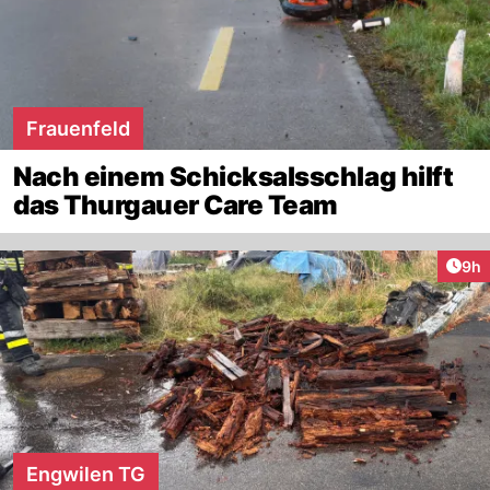
Frauenfeld
Nach einem Schicksalsschlag hilft
das Thurgauer Care Team
Arti
9h
Engwilen TG