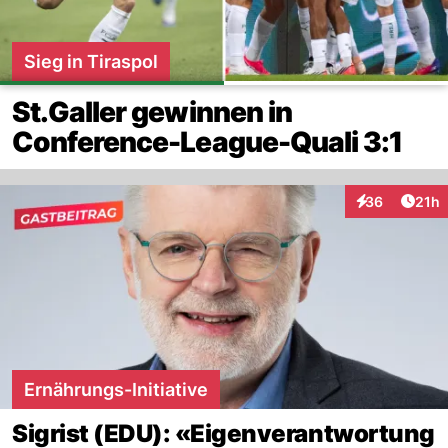
Sieg in Tiraspol
St.Galler gewinnen in
Conference-League-Quali 3:1
Artik
36
21h
Interaktionen
Ernährungs-Initiative
Sigrist (EDU): «Eigenverantwortung