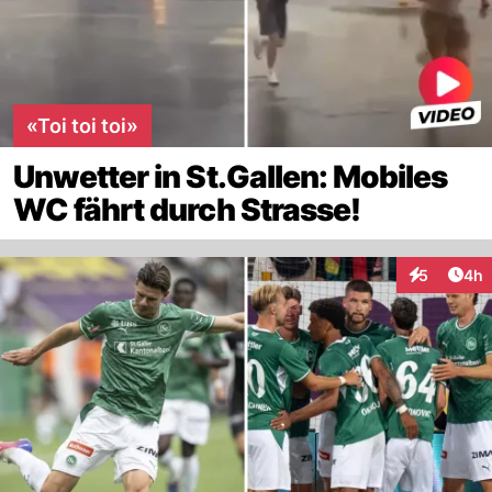
«Toi toi toi»
Unwetter in St.Gallen: Mobiles
WC fährt durch Strasse!
Arti
5
4h
Interaktion