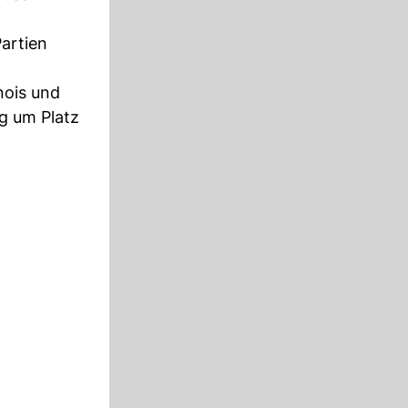
Partien
nois und
ig um Platz