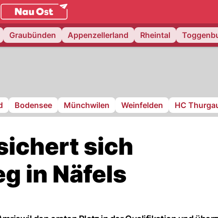
.
NAU.ch
Graubünden
Appenzellerland
Rheintal
Toggenb
d
Bodensee
Münchwilen
Weinfelden
HC Thurga
sichert sich
eg in Näfels