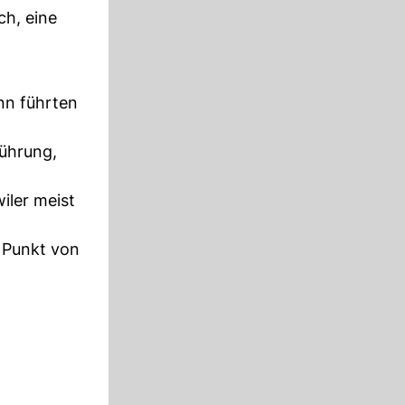
ch, eine
nn führten
Führung,
iler meist
 Punkt von