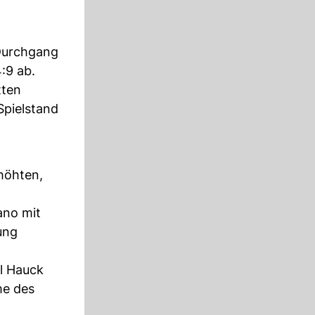
 Durchgang
:9 ab.
tten
Spielstand
rhöhten,
ano mit
ung
el Hauck
me des