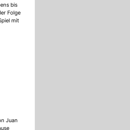
ens bis
der Folge
piel mit
von Juan
ause