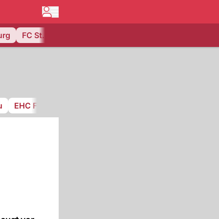
urg
FC St. Gallen
u
EHC Frauenfeld