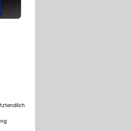
tztendlich
ang