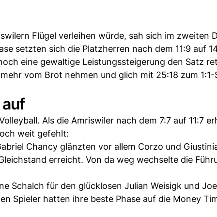
swilern Flügel verleihen würde, sah sich im zweiten
se setzten sich die Platzherren nach dem 11:9 auf 14
r noch eine gewaltige Leistungssteigerung den Satz re
ht mehr vom Brot nehmen und glich mit 25:18 zum 1:1-
 auf
olleyball. Als die Amriswiler nach dem 7:7 auf 11:7 e
och weit gefehlt:
Gabriel Chancy glänzten vor allem Corzo und Giustini
 Gleichstand erreicht. Von da weg wechselte die Führ
ne Schalch für den glücklosen Julian Weisigk und Jo
n Spieler hatten ihre beste Phase auf die Money Ti