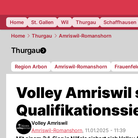
ostschweiz
Home
St. Gallen
Wil
Thurgau
Schaffhausen
Home
Thurgau
Amriswil-Romanshorn
Thurgau
Region Arbon
Amriswil-Romanshorn
Frauenfel
Volley Amriswil 
Qualifikationssi
Volley Amriswil
Amriswil-Romanshorn
,
11.01.2025 - 11:39