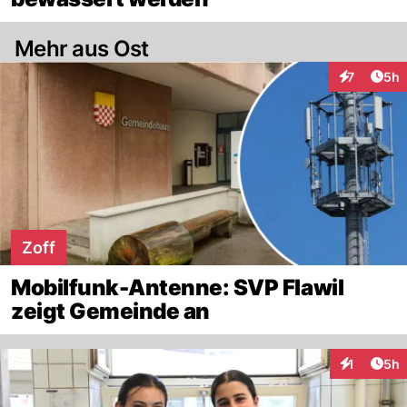
Mehr aus Ost
Arti
7
5h
Interaktion
Zoff
Mobilfunk-Antenne: SVP Flawil
zeigt Gemeinde an
Arti
1
5h
Interaktion