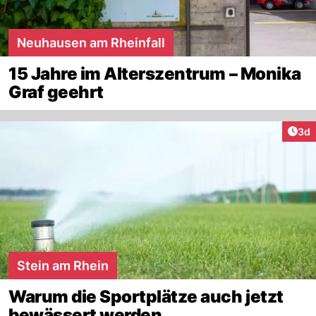
Neuhausen am Rheinfall
15 Jahre im Alterszentrum – Monika
Graf geehrt
Arti
3d
Stein am Rhein
Warum die Sportplätze auch jetzt
bewässert werden