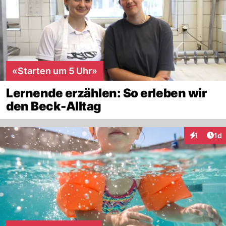
«Starten um 5 Uhr»
Lernende erzählen: So erleben wir
den Beck-Alltag
Art
1
1d
Interaktion