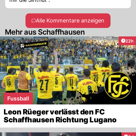
Alle Kommentare anzeigen
Mehr aus Schaffhausen
Artik
22h
Fussball
Leon Rüeger verlässt den FC
Schaffhausen Richtung Lugano