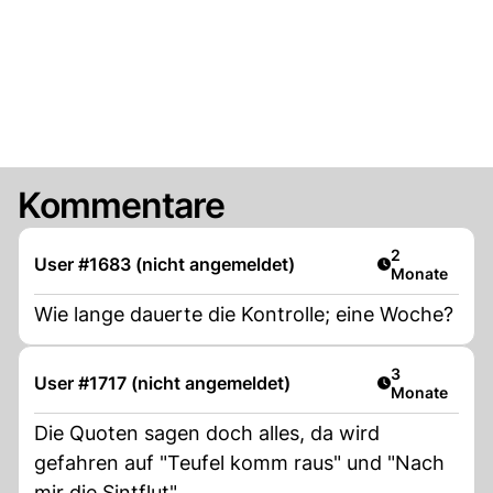
Kommentare
Artikel veröff
2
User #1683 (nicht angemeldet)
Monate
Wie lange dauerte die Kontrolle; eine Woche?
Artikel veröff
3
User #1717 (nicht angemeldet)
Monate
Die Quoten sagen doch alles, da wird
gefahren auf "Teufel komm raus" und "Nach
mir die Sintflut".