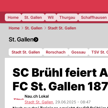
ostschweiz
Home
St. Gallen
Wil
Thurgau
Schaffhausen
Home
St. Gallen
Stadt St. Gallen
St. Gallen
Stadt St. Gallen
Rorschach
Gossau
TSV St. 
SC Brühl feiert
FC St. Gallen 18
Nau.ch Lokal
Stadt St. Gallen
,
29.06.2025 - 08:47