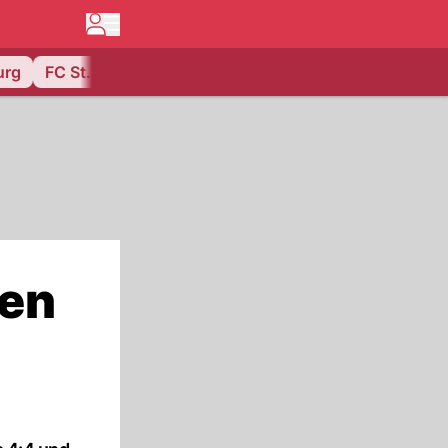
urg
FC St. Gallen
gen