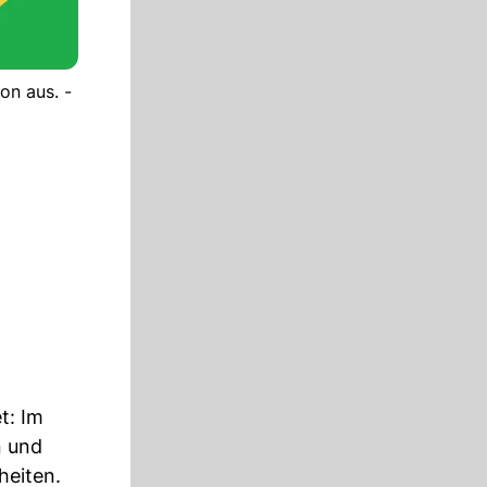
on aus. -
t: Im
n und
heiten.