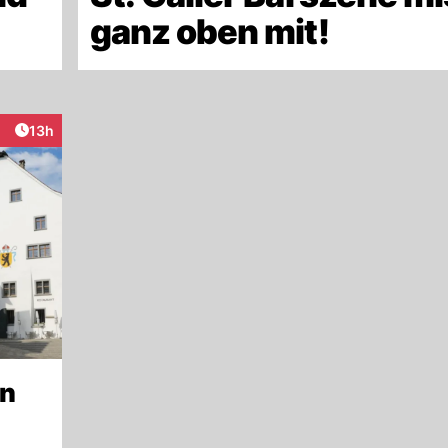
ganz oben mit!
Artikel veröffentlicht:
13h
eraktionen
un