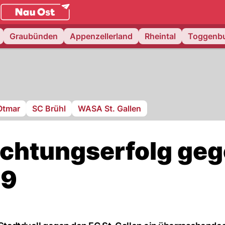
.
NAU.ch
Graubünden
Appenzellerland
Rheintal
Toggenb
Otmar
SC Brühl
WASA St. Gallen
 Achtungserfolg ge
79