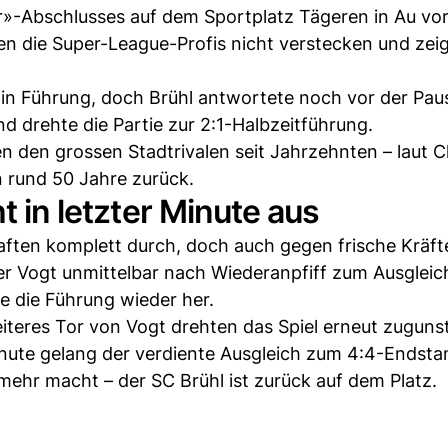
»-Abschlusses auf dem Sportplatz Tägeren in Au vor
n die Super-League-Profis nicht verstecken und zeig
 in Führung, doch Brühl antwortete noch vor der Pau
d drehte die Partie zur 2:1-Halbzeitführung.
en den grossen Stadtrivalen seit Jahrzehnten – laut 
en rund 50 Jahre zurück.
t in letzter Minute aus
ften komplett durch, doch auch gegen frische Kräfte
r Vogt unmittelbar nach Wiederanpfiff zum Ausgleic
te die Führung wieder her.
eiteres Tor von Vogt drehten das Spiel erneut zuguns
nute gelang der verdiente Ausgleich zum 4:4-Endsta
 mehr macht – der SC Brühl ist zurück auf dem Platz.