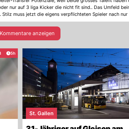
iter-Transfer Potenziale, weil beide grosses Talent haben
er nur auf 3 liga Kicker die nicht fit sind.. Das Umfeld be
 Stilz muss jetzt die eigens verpflichteten Spieler nach nur 
nicht von viel Expertise..wenns so weiter geht, können wir i
ist entsprechend: brachial, keine spielerischen Elemente, 
e Kommentare anzeigen
Artikel veröffentlicht:
8
5h
teraktionen
St. Gallen
31-Jähriger auf Gleisen am