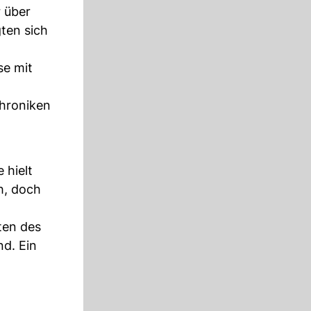
 über
ten sich
se mit
Chroniken
 hielt
h, doch
ten des
nd. Ein