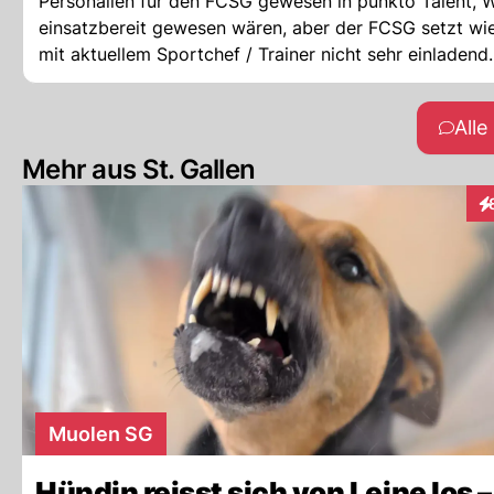
Personalien für den FCSG gewesen in punkto Talent, We
einsatzbereit gewesen wären, aber der FCSG setzt wied
mit aktuellem Sportchef / Trainer nicht sehr einladend..
wie Faber, Cisse etc.. schon wieder abschieben, zeugt 
in Deutschland mitmachen, auch der gebotene Fussball 
All
Style.. Das ist nicht mehr mein FCSG...
Mehr aus St. Gallen
In
Muolen SG
Hündin reisst sich von Leine los –