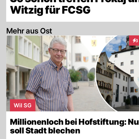
Witzig für FCSG
Mehr aus Ost
3
Int
Wil SG
Millionenloch bei Hofstiftung: N
soll Stadt blechen