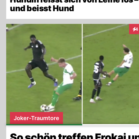
und beisst Hund
4
Int
Joker-Traumtore
So schön treffen Frokaj u