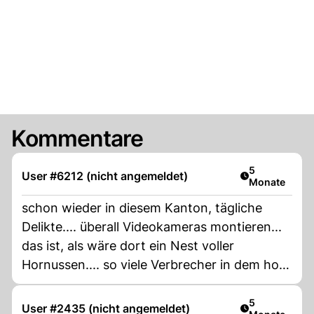
Kommentare
Artikel veröff
5
User #6212 (nicht angemeldet)
Monate
schon wieder in diesem Kanton, tägliche
Delikte.... überall Videokameras montieren...
das ist, als wäre dort ein Nest voller
Hornussen.... so viele Verbrecher in dem hot
spot!!!
Artikel veröff
5
User #2435 (nicht angemeldet)