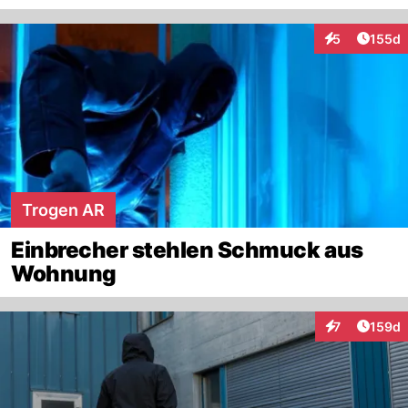
Artike
5
155d
Interaktionen
Trogen AR
Einbrecher stehlen Schmuck aus
Wohnung
Artike
7
159d
Interaktionen