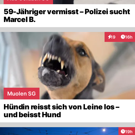
59-Jähriger vermisst – Polizei sucht
Marcel B.
Artik
19
16h
Interaktionen
Muolen SG
Hündin reisst sich von Leine los –
und beisst Hund
Artik
19h