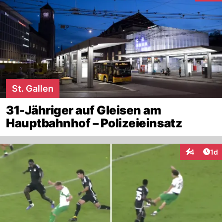
St. Gallen
31-Jähriger auf Gleisen am
Hauptbahnhof – Polizeieinsatz
Art
4
1d
Interaktion