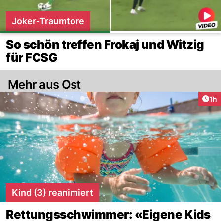
Joker-Traumtore
So schön treffen Frokaj und Witzig
für FCSG
Mehr aus Ost
Art
1h
Kind (3) reanimiert
Rettungsschwimmer: «Eigene Kids