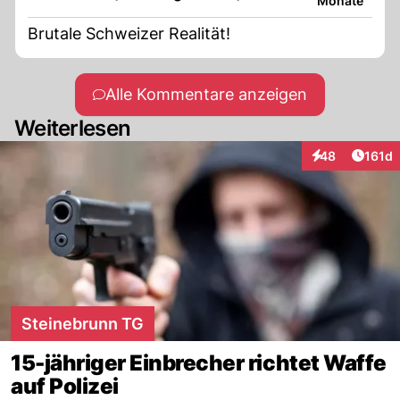
Monate
Brutale Schweizer Realität!
Alle Kommentare anzeigen
Weiterlesen
Artike
48
161d
Interaktionen
Steinebrunn TG
15-jähriger Einbrecher richtet Waffe
auf Polizei