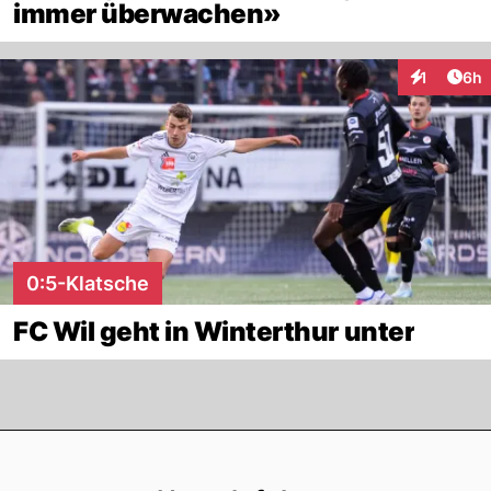
immer überwachen»
Arti
1
6h
Interaktion
0:5-Klatsche
FC Wil geht in Winterthur unter
Footer