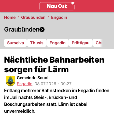
ostschweiz.
NAU.ch
Home
Graubünden
Engadin
Graubünden
Surselva
Thusis
Engadin
Prättigau
Chur
L
Nächtliche Bahnarbeiten
sorgen für Lärm
Gemeinde Scuol
Engadin
,
08.07.2026 - 09:27
Entlang mehrerer Bahnstrecken im Engadin finden
im Juli nachts Gleis-, Brücken- und
Böschungsarbeiten statt. Lärm ist dabei
unvermeidlich.