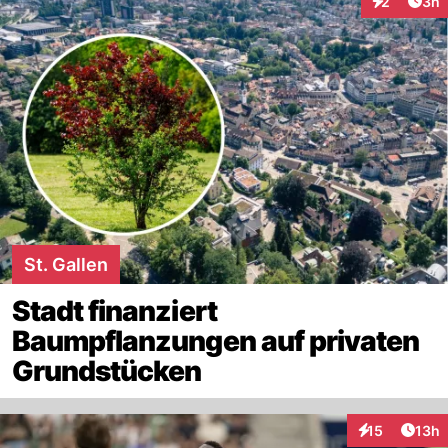
Arti
2
3h
Interaktion
St. Gallen
Stadt finanziert
Baumpflanzungen auf privaten
Grundstücken
Artik
15
13h
Interaktionen