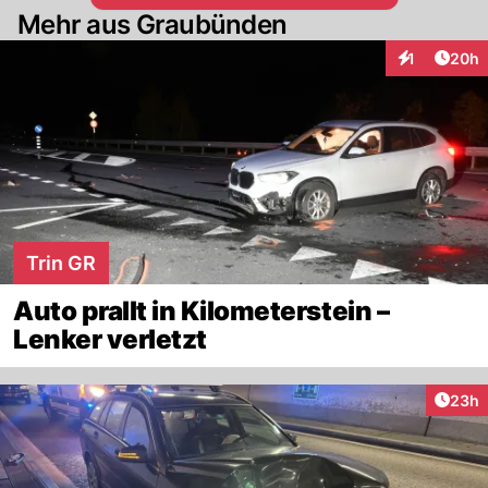
Mehr aus Graubünden
Artik
1
20h
Interaktione
Trin GR
Auto prallt in Kilometerstein –
Lenker verletzt
Artik
23h