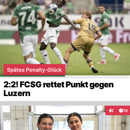
Spätes Penalty-Glück
2:2! FCSG rettet Punkt gegen
Luzern
Art
2
1d
Interaktion