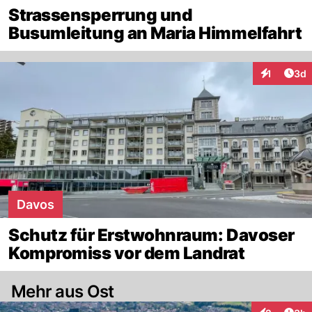
Strassensperrung und
Busumleitung an Maria Himmelfahrt
Arti
1
3d
Interaktion
Davos
Schutz für Erstwohnraum: Davoser
Kompromiss vor dem Landrat
Mehr aus Ost