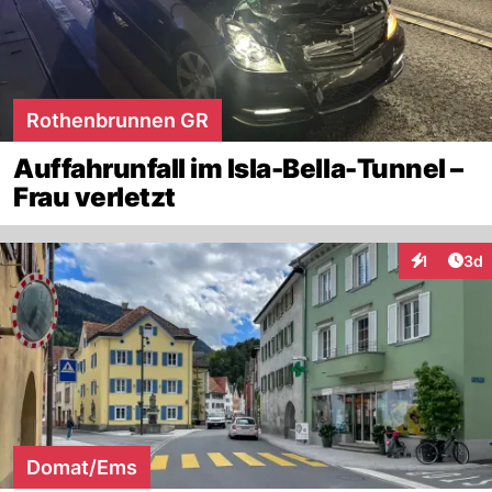
Rothenbrunnen GR
Auffahrunfall im Isla-Bella-Tunnel –
Frau verletzt
Arti
1
3d
Interaktion
Domat/Ems