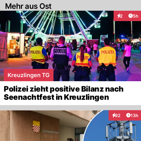
Mehr aus Ost
Arti
2
5h
Interaktion
Kreuzlingen TG
Polizei zieht positive Bilanz nach
Seenachtfest in Kreuzlingen
Artik
92
13h
Interaktionen