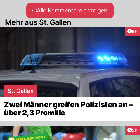
Alle Kommentare anzeigen
Mehr aus St. Gallen
Arti
5h
St. Gallen
Zwei Männer greifen Polizisten an –
über 2,3 Promille
Arti
5h