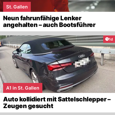
St. Gallen
Neun fahrunfähige Lenker
angehalten – auch Bootsführer
Art
1d
A1 in St. Gallen
Auto kollidiert mit Sattelschlepper –
Zeugen gesucht