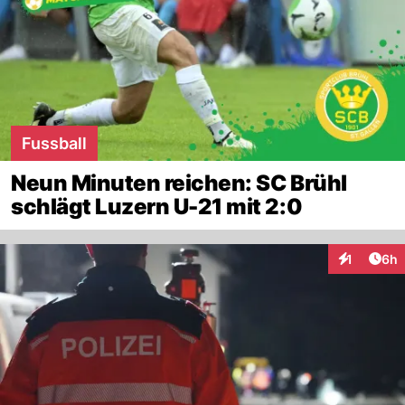
Fussball
Neun Minuten reichen: SC Brühl
schlägt Luzern U-21 mit 2:0
Arti
1
6h
Interaktion