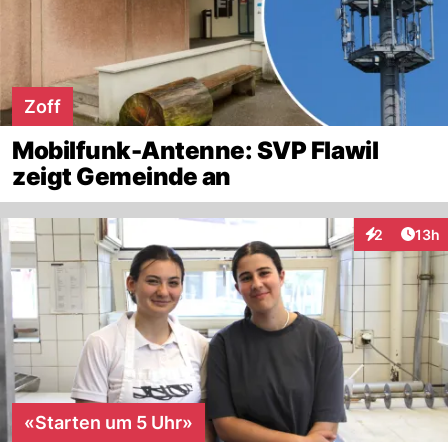
Zoff
Mobilfunk-Antenne: SVP Flawil
zeigt Gemeinde an
Artik
2
13h
Interaktione
«Starten um 5 Uhr»