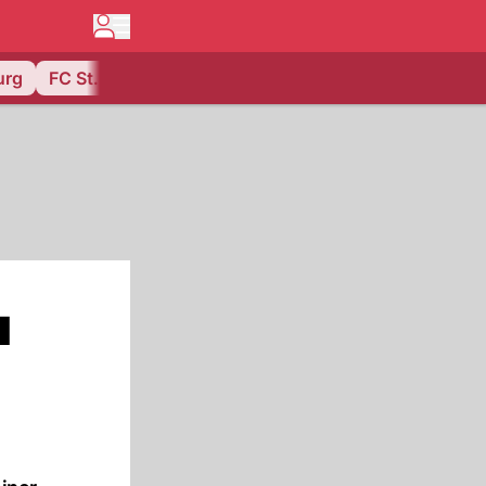
urg
FC St. Gallen
u