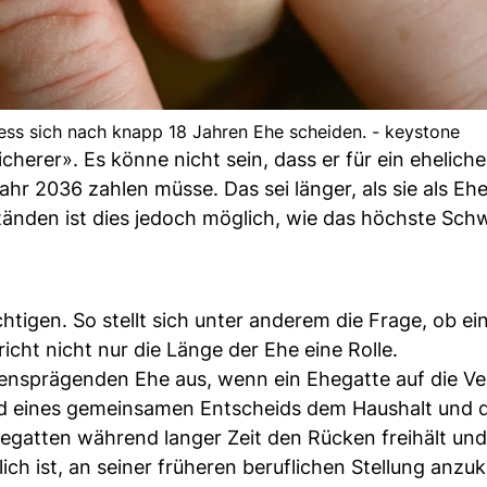
iess sich nach knapp 18 Jahren Ehe scheiden. - keystone
icherer». Es könne nicht sein, dass er für ein eheliche
r 2036 zahlen müsse. Das sei länger, als sie als Eh
nden ist dies jedoch möglich, wie das höchste Sch
tigen. So stellt sich unter anderem die Frage, ob ei
icht nicht nur die Länge der Ehe eine Rolle.
ensprägenden Ehe aus, wenn ein Ehegatte auf die V
rund eines gemeinsamen Entscheids dem Haushalt und 
gatten während langer Zeit den Rücken freihält und
ch ist, an seiner früheren beruflichen Stellung anzu