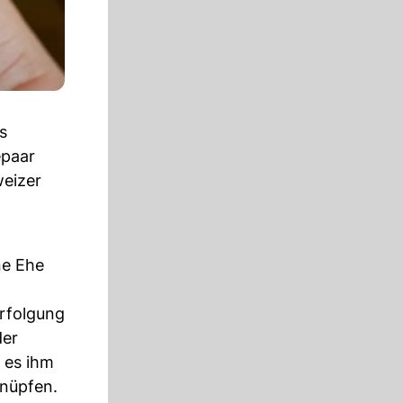
s
epaar
weizer
ne Ehe
erfolgung
der
 es ihm
knüpfen.