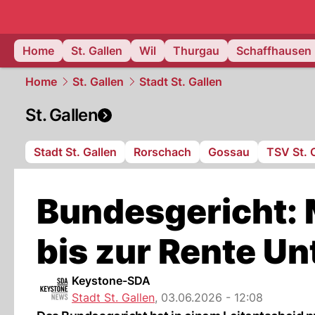
ostschweiz
Home
St. Gallen
Wil
Thurgau
Schaffhausen
Home
St. Gallen
Stadt St. Gallen
St. Gallen
Stadt St. Gallen
Rorschach
Gossau
TSV St. 
Bundesgericht:
bis zur Rente Un
Keystone-SDA
Stadt St. Gallen
,
03.06.2026 - 12:08