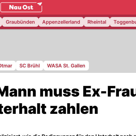
.
NAU.ch
Graubünden
Appenzellerland
Rheintal
Toggenb
Otmar
SC Brühl
WASA St. Gallen
 Mann muss Ex-Fra
terhalt zahlen