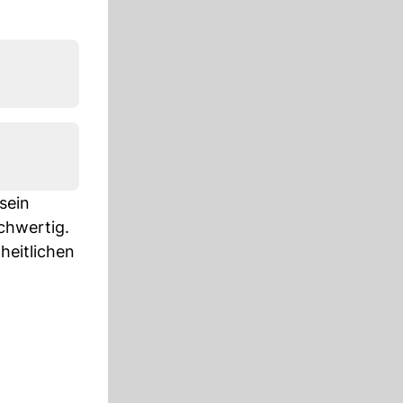
sein
chwertig.
heitlichen