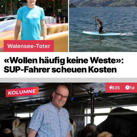
Walensee-Toter
«Wollen häufig keine Weste»:
SUP-Fahrer scheuen Kosten
Art
635
1d
Interaktionen