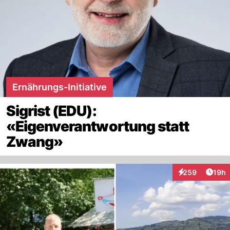
Ernährungs-Initiative
Sigrist (EDU):
«Eigenverantwortung statt
Zwang»
Artik
259
19h
Interaktionen