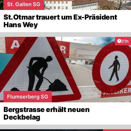
St. Gallen SG
St.Otmar trauert um Ex-Präsident
Hans Wey
Artik
21h
Flumserberg SG
Bergstrasse erhält neuen
Deckbelag