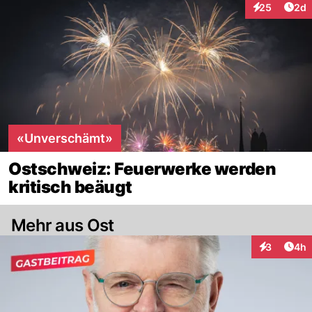
Arti
25
2d
Interaktionen
«Unverschämt»
Ostschweiz: Feuerwerke werden
kritisch beäugt
Mehr aus Ost
Arti
3
4h
Interaktion