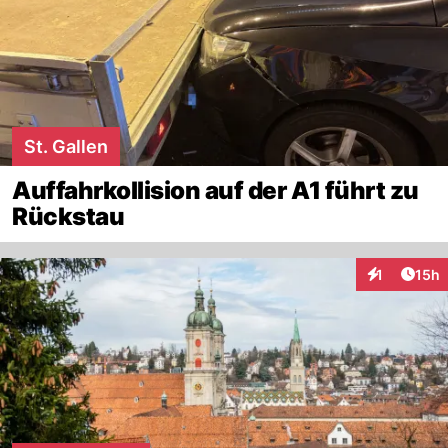
St. Gallen
Auffahrkollision auf der A1 führt zu
Rückstau
Artik
1
15h
Interaktione