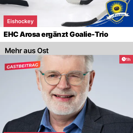
Eishockey
EHC Arosa ergänzt Goalie-Trio
Mehr aus Ost
Art
1h