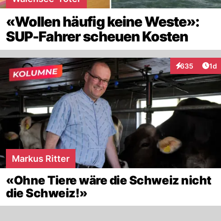
«Wollen häufig keine Weste»:
SUP-Fahrer scheuen Kosten
Art
635
1d
Interaktionen
Markus Ritter
«Ohne Tiere wäre die Schweiz nicht
die Schweiz!»