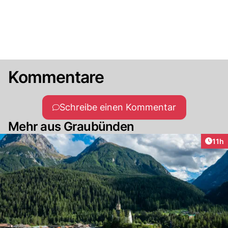
Kommentare
Schreibe einen Kommentar
Mehr aus Graubünden
Artik
11h