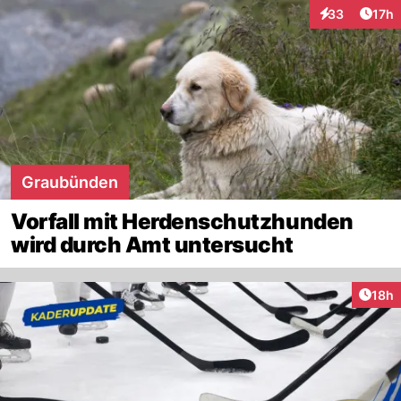
Artik
33
17h
Interaktionen
Graubünden
Vorfall mit Herdenschutzhunden
wird durch Amt untersucht
Artik
18h