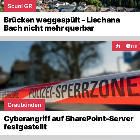
Scuol GR
Brücken weggespült – Lischana
Bach nicht mehr querbar
Artik
1
11h
Interaktione
Graubünden
Cyberangriff auf SharePoint-Server
festgestellt