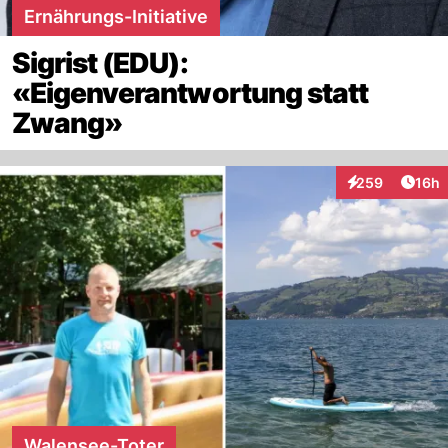
Ernährungs-Initiative
Sigrist (EDU):
«Eigenverantwortung statt
Zwang»
Artik
259
16h
Interaktionen
Walensee-Toter