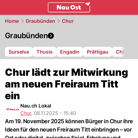
ostschweiz.
NAU.ch
Home
Graubünden
Chur
Graubünden
Surselva
Thusis
Engadin
Prättigau
Chur
L
Chur lädt zur Mitwirkung
am neuen Freiraum Titt
ein
Nau.ch Lokal
Chur
,
06.11.2025 - 15:40
Am 19. November 2025 können Bürger in Chur ihre
Ideen für den neuen Freiraum Titt einbringen – vor
Ort oder digital, zwischen Spiel, Erholung und