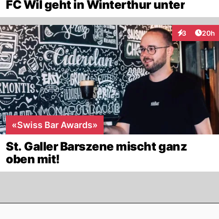
FC Wil geht in Winterthur unter
Artik
3
20h
Interaktionen
«Swiss Bar Awards»
St. Galler Barszene mischt ganz
oben mit!
Footer