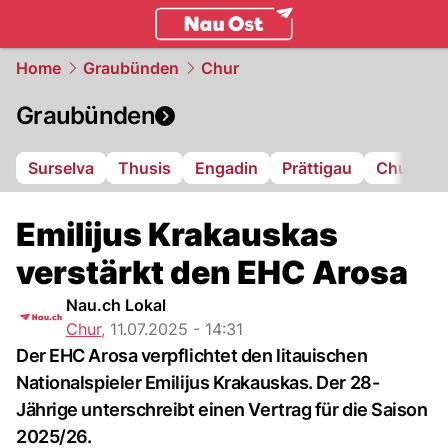
ostschweiz.
NAU.ch
Home
Graubünden
Chur
Graubünden
Surselva
Thusis
Engadin
Prättigau
Chur
L
Emilijus Krakauskas
verstärkt den EHC Arosa
Nau.ch Lokal
Chur
,
11.07.2025 - 14:31
Der EHC Arosa verpflichtet den litauischen
Nationalspieler Emilijus Krakauskas. Der 28-
Jährige unterschreibt einen Vertrag für die Saison
2025/26.