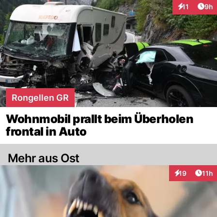
Arti
11
9h
Interaktione
Rongellen GR
Wohnmobil prallt beim Überholen
frontal in Auto
Mehr aus Ost
Artik
19
11h
Interaktionen