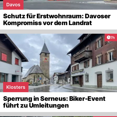
Davos
Schutz für Erstwohnraum: Davoser
Kompromiss vor dem Landrat
Arti
7h
Klosters
Sperrung in Serneus: Biker-Event
führt zu Umleitungen