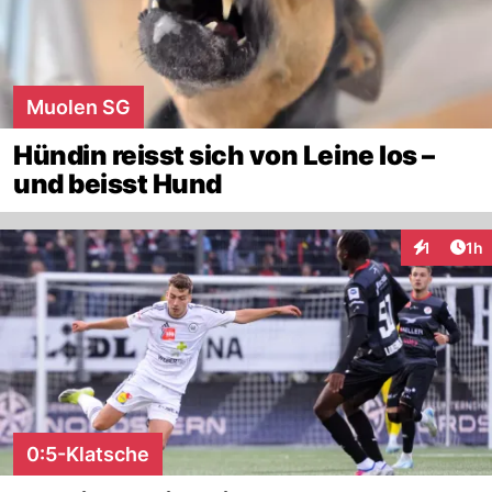
Muolen SG
Hündin reisst sich von Leine los –
und beisst Hund
Art
1
1h
Interaktion
0:5-Klatsche