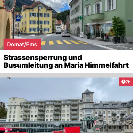
Domat/Ems
Strassensperrung und
Busumleitung an Maria Himmelfahrt
Arti
7h