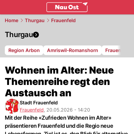
ostschweiz.
NAU.ch
Home
Thurgau
Frauenfeld
Thurgau
Region Arbon
Amriswil-Romanshorn
Frauenfeld
Wohnen im Alter: Neue
Themenreihe regt den
Austausch an
Stadt Frauenfeld
Frauenfeld
,
20.05.2026 - 14:20
Mit der Reihe «Zufrieden Wohnen im Alter»
präsentieren Frauenfeld und die Regio neue
Lebensformen. Ziel ist es, den Blick für alternative