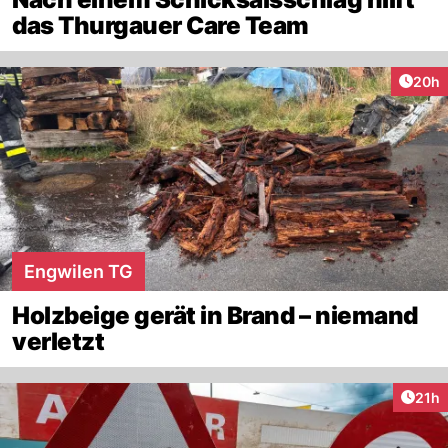
das Thurgauer Care Team
Artik
20h
Engwilen TG
Holzbeige gerät in Brand – niemand
verletzt
Artik
21h