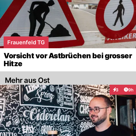
Frauenfeld TG
Vorsicht vor Astbrüchen bei grosser
Hitze
Mehr aus Ost
Arti
3
9h
Interaktion