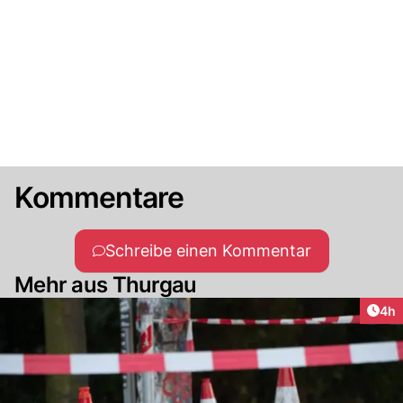
Kommentare
Schreibe einen Kommentar
Mehr aus Thurgau
Arti
4h