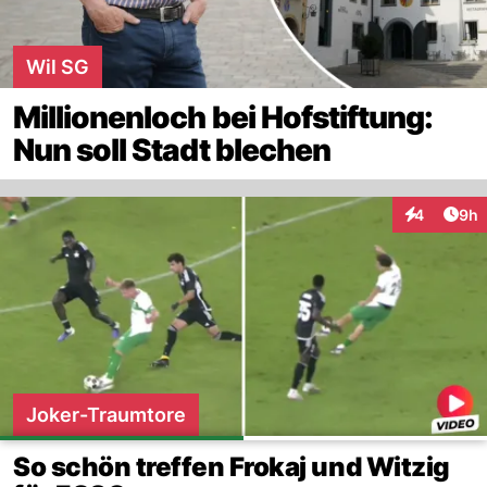
Wil SG
Millionenloch bei Hofstiftung:
Nun soll Stadt blechen
Arti
4
9h
Interaktion
Joker-Traumtore
So schön treffen Frokaj und Witzig