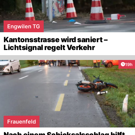
Engwilen TG
Kantonsstrasse wird saniert –
Lichtsignal regelt Verkehr
Artik
19h
Frauenfeld
Nach einem Schicksalsschlag hilft