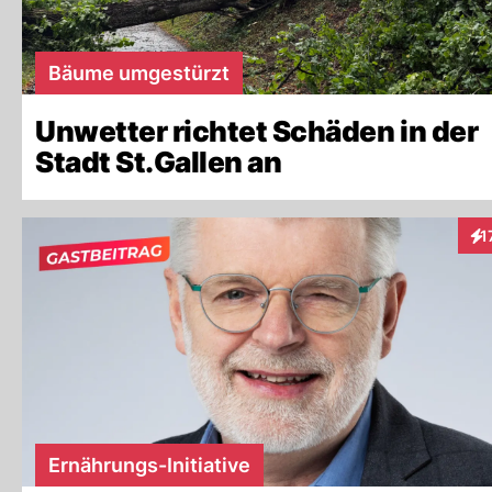
Bäume umgestürzt
Unwetter richtet Schäden in der
Stadt St.Gallen an
1
Int
Ernährungs-Initiative