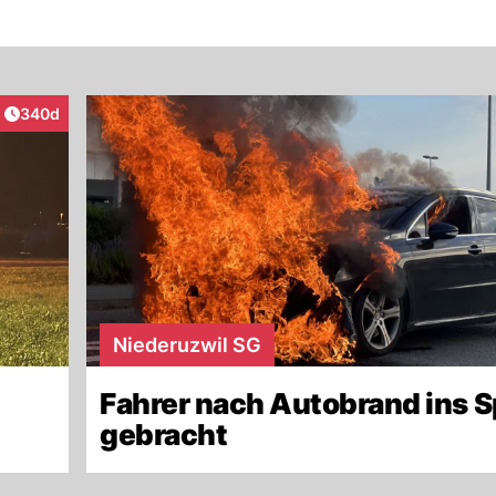
Artikel veröffentlicht:
340d
aktionen
Niederuzwil SG
Fahrer nach Autobrand ins S
gebracht