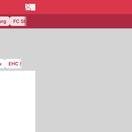
urg
FC St. Gallen
u
EHC Frauenfeld