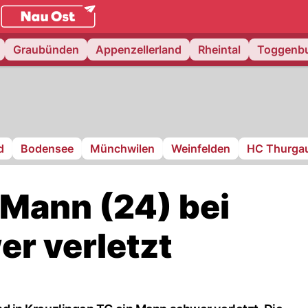
.
NAU.ch
Graubünden
Appenzellerland
Rheintal
Toggenb
d
Bodensee
Münchwilen
Weinfelden
HC Thurga
 Mann (24) bei
r verletzt