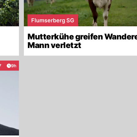
Flumserberg SG
Mutterkühe greifen Wandere
Mann verletzt
Artikel veröffentlicht:
7
9h
eraktionen