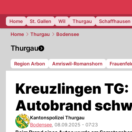
ostschweiz
Home
St. Gallen
Wil
Thurgau
Schaffhausen
Home
Thurgau
Bodensee
Thurgau
Region Arbon
Amriswil-Romanshorn
Frauenfel
Kreuzlingen TG:
Autobrand schwe
Kantonspolizei Thurgau
Bodensee
,
08.09.2025 - 07:23