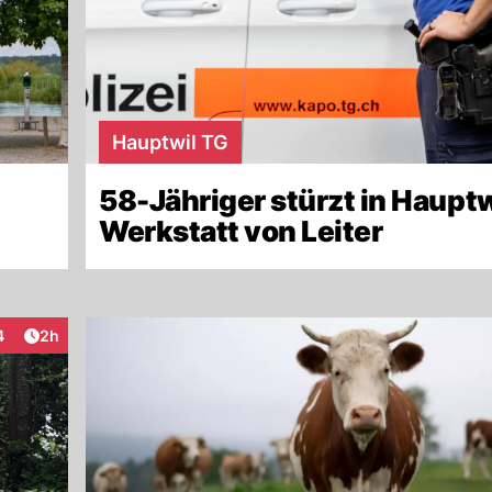
Hauptwil TG
58-Jähriger stürzt in Hauptw
Werkstatt von Leiter
Artikel veröffentlicht:
4
2h
teraktionen