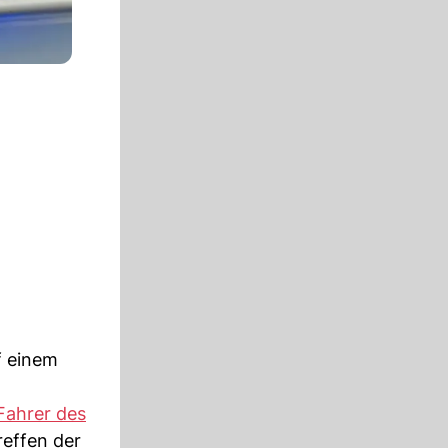
f einem
Fahrer des
reffen der