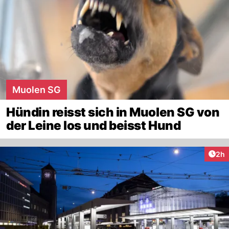
Muolen SG
Hündin reisst sich in Muolen SG von
der Leine los und beisst Hund
Arti
2h