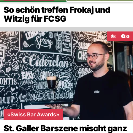
So schön treffen Frokaj und
Witzig für FCSG
Arti
3
8h
Interaktion
«Swiss Bar Awards»
St. Galler Barszene mischt ganz