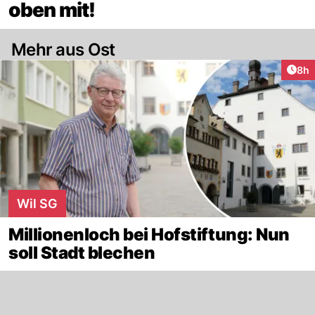
oben mit!
Mehr aus Ost
Arti
8h
Wil SG
Millionenloch bei Hofstiftung: Nun
soll Stadt blechen