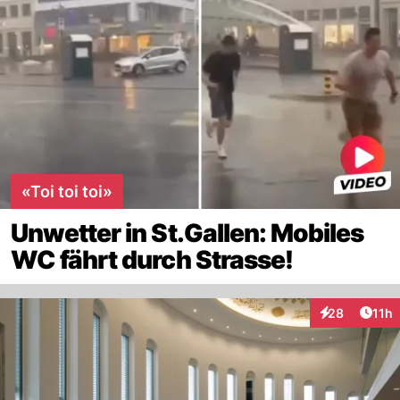
«Toi toi toi»
Unwetter in St.Gallen: Mobiles
WC fährt durch Strasse!
Artik
28
11h
Interaktionen