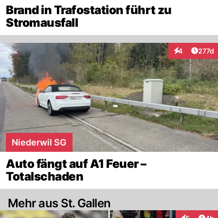
Brand in Trafostation führt zu
Stromausfall
Artike
4
277d
Interaktionen
Niederwil SG
Auto fängt auf A1 Feuer –
Totalschaden
Mehr aus St. Gallen
Arti