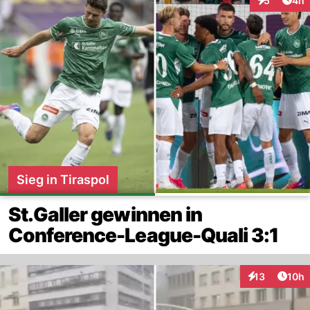
5
4h
Interaktion
Sieg in Tiraspol
St.Galler gewinnen in
Conference-League-Quali 3:1
Artik
13
10h
Interaktionen