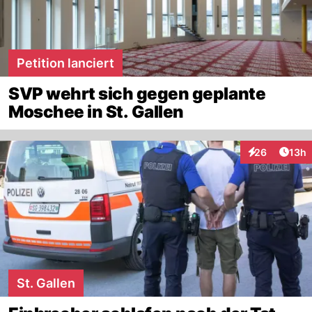
Petition lanciert
SVP wehrt sich gegen geplante
Moschee in St. Gallen
Artik
26
13h
Interaktionen
St. Gallen