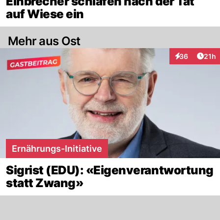
Einbrecher schlafen nach der Tat
auf Wiese ein
Mehr aus Ost
Artik
36
21h
Interaktionen
Ernährungs-Initiative
Sigrist (EDU): «Eigenverantwortung
statt Zwang»