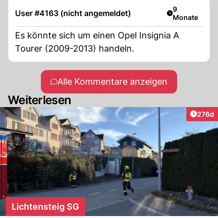
Artikel veröff
9
User #4163 (nicht angemeldet)
Monate
Es könnte sich um einen Opel Insignia A
Tourer (2009-2013) handeln.
Alle Kommentare anzeigen
Weiterlesen
Artike
276d
Lichtensteig SG