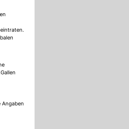
gen
eintraten.
rbalen
he
.Gallen
e Angaben